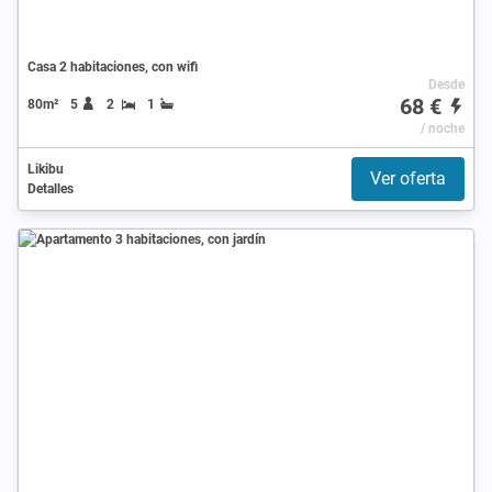
Casa 2 habitaciones, con wifi
Desde
68 €
80m²
5
2
1
/ noche
Likibu
Ver oferta
Detalles