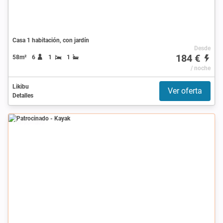
Casa 1 habitación, con jardín
Desde
184 €
58m²
6
1
1
/ noche
Likibu
Ver oferta
Detalles
Patrocinado