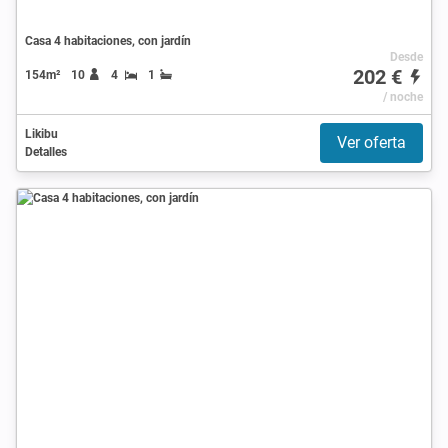
Casa 4 habitaciones, con jardín
Desde
202 €
154m²
10
4
1
/ noche
Likibu
Ver oferta
Detalles