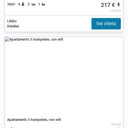
217 €
30m²
6
2
1
/ noche
Likibu
Ver oferta
Detalles
Apartamento 3 huéspedes, con wifi
Desde