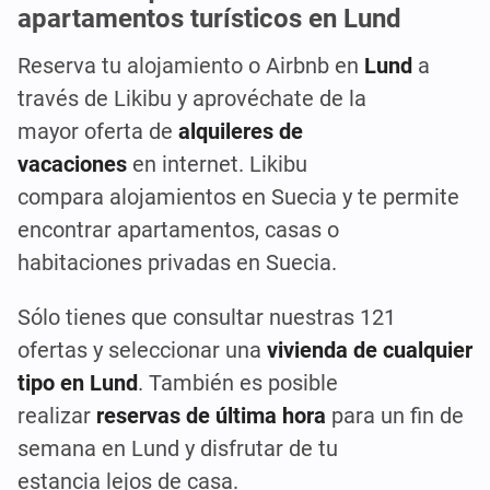
apartamentos turísticos en Lund
Reserva tu alojamiento o Airbnb
en
Lund
a
través de
Likibu y
aprovéchate de la
mayor
oferta de
alquileres
de
vacaciones
en
internet
. Likibu
compara
alojamientos
en Suecia y te permite
encontrar apartamentos, casas
o
habitaciones
privadas
en Suecia.
Sólo tienes que consultar nuestra
s
121
oferta
s
y seleccionar un
a
vivienda de cualquier
tipo
en Lund
. También es posible
realizar
reservas
de última hora
para un fin de
semana en Lund y disfrutar de tu
estancia
lejos
de
casa.