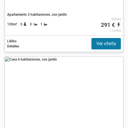
Apartamento 3 habitaciones, con jardín
Desde
291 €
130m²
5
3
1
/ noche
Likibu
Ver oferta
Detalles