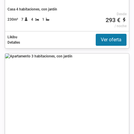
Casa 4 habitaciones, con jardín
Desde
293 €
230m²
7
4
1
/ noche
Likibu
Ver oferta
Detalles