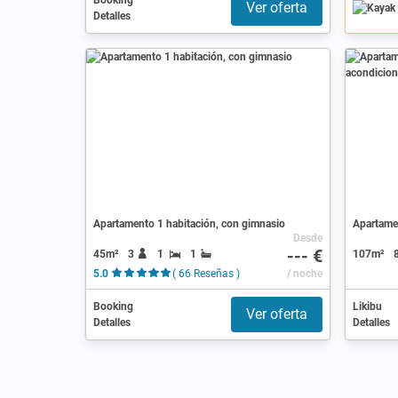
Booking
Ver oferta
Detalles
Apartamento 1 habitación, con gimnasio
Desde
--- €
45m²
3
1
1
107m²
5.0
( 66 Reseñas )
/ noche
Booking
Likibu
Ver oferta
Detalles
Detalles