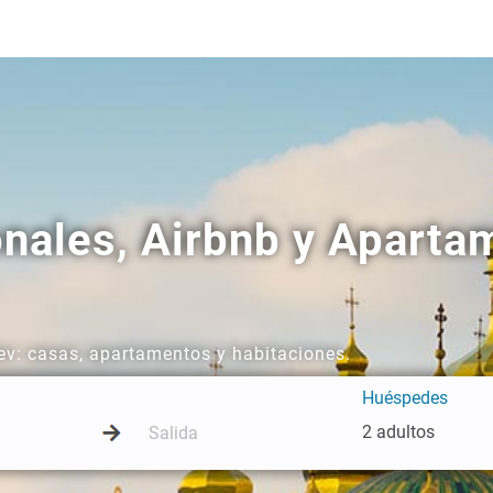
onales, Airbnb y Aparta
iev: casas, apartamentos y habitaciones.
Huéspedes
2 adultos