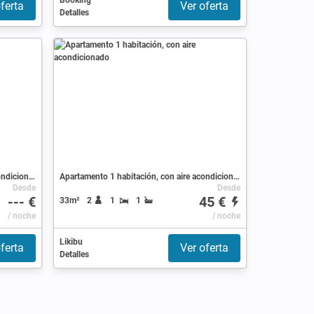
Booking
ferta
Ver oferta
Detalles
Apartamento 1 habitación, con aire acondicionado
Apartamento 1 habitación, con aire acondicionado
Desde
Desde
--- €
45 €
33m²
2
1
1
/ noche
/ noche
Likibu
ferta
Ver oferta
Detalles