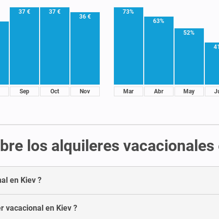
37 €
37 €
73%
36 €
63%
€
52%
4
Sep
Oct
Nov
Mar
Abr
May
J
re los alquileres vacacionales
al en Kiev ?
r vacacional en Kiev ?