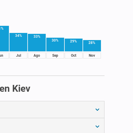
1%
34%
33%
30%
29%
28%
un
Jul
Ago
Sep
Oct
Nov
 en Kiev