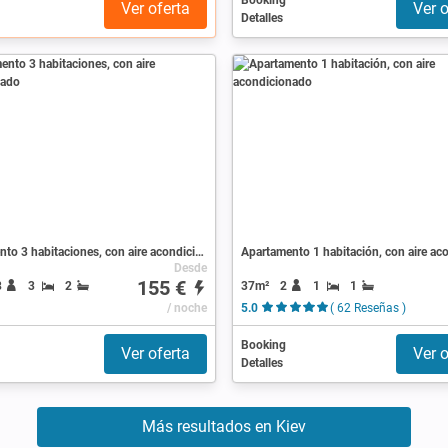
Booking
Ver oferta
Ver o
Detalles
Apartamento 3 habitaciones, con aire acondicionado
Desde
155 €
37m²
2
1
1
8
3
2
/ noche
5.0
( 62 Reseñas )
Booking
Ver oferta
Ver o
Detalles
Más resultados en Kiev