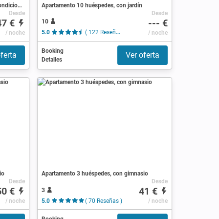
Apartamento 5 huéspedes, con aire acondicionado
Apartamento 10 huéspedes, con jardín
Desde
Desde
47 €
--- €
10
/ noche
5.0
( 122 Reseñas )
/ noche
Booking
ferta
Ver oferta
Detalles
io
Apartamento 3 huéspedes, con gimnasio
Desde
Desde
50 €
41 €
3
/ noche
5.0
( 70 Reseñas )
/ noche