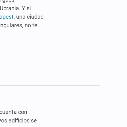
crania. Y si
dapest
, una ciudad
ingulares, no te
 cuenta con
vos edificios se