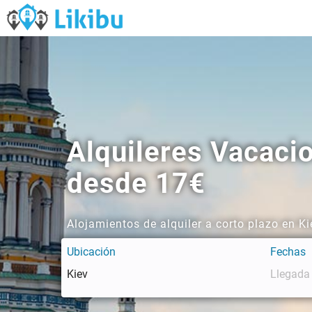
Alquileres Vacaci
desde 17€
Alojamientos de alquiler a corto plazo en K
Ubicación
Fechas