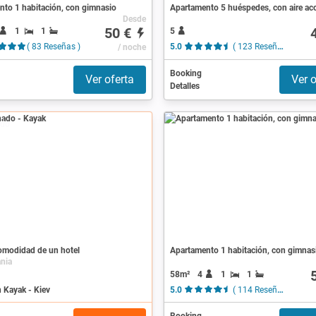
nto 1 habitación, con gimnasio
Desde
50 €
1
1
5
( 83 Reseñas )
/ noche
5.0
( 123 Reseñas )
Booking
Ver oferta
Ver o
Detalles
ado
comodidad de un hotel
Apartamento 1 habitación, con gimnas
ania
58m²
4
1
1
 Kayak - Kiev
5.0
( 114 Reseñas )