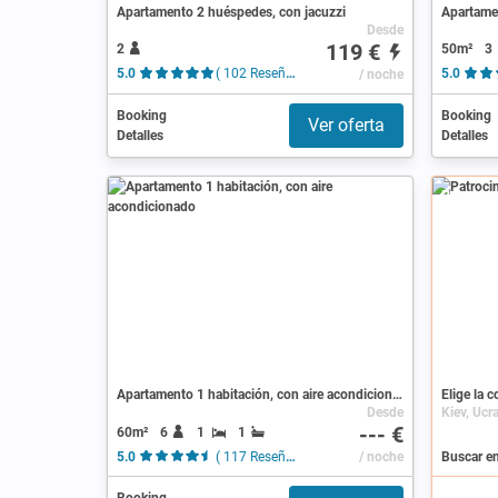
Apartamento 2 huéspedes, con jacuzzi
Apartame
Desde
119 €
2
50m²
3
5.0
( 102 Reseñas )
/ noche
5.0
Booking
Booking
Ver oferta
Detalles
Detalles
Patrocin
Apartamento 1 habitación, con aire acondicionado
Elige la 
Desde
Kiev, Ucr
--- €
60m²
6
1
1
5.0
( 117 Reseñas )
/ noche
Buscar en