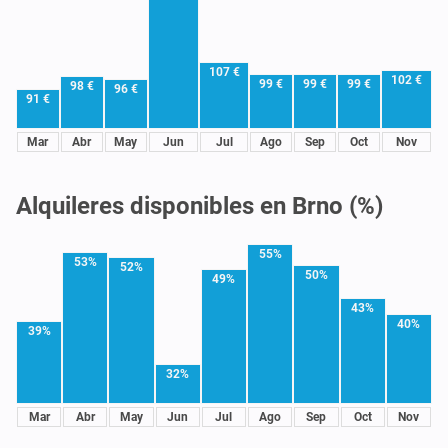
107 €
102 €
99 €
99 €
99 €
98 €
96 €
91 €
Mar
Abr
May
Jun
Jul
Ago
Sep
Oct
Nov
Alquileres disponibles en Brno (%)
55%
53%
52%
50%
49%
43%
40%
39%
32%
Mar
Abr
May
Jun
Jul
Ago
Sep
Oct
Nov