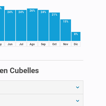
%
26%
24%
24%
24%
21%
15%
8%
y
Jun
Jul
Ago
Sep
Oct
Nov
Dic
 en Cubelles