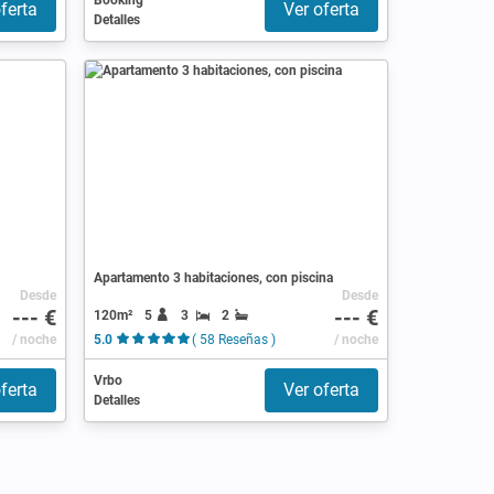
Booking
ferta
Ver oferta
Detalles
Apartamento 3 habitaciones, con piscina
Desde
Desde
--- €
--- €
120m²
5
3
2
/ noche
5.0
( 58 Reseñas )
/ noche
Vrbo
ferta
Ver oferta
Detalles