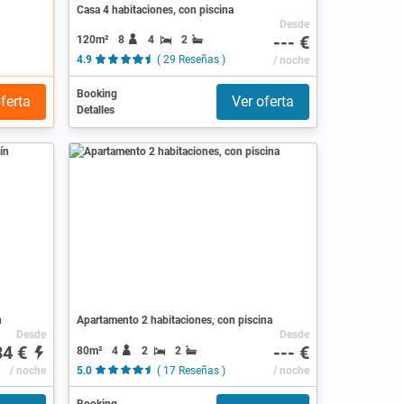
Casa 4 habitaciones, con piscina
Desde
--- €
120m²
8
4
2
4.9
( 29 Reseñas )
/ noche
Booking
ferta
Ver oferta
Detalles
n
Apartamento 2 habitaciones, con piscina
Desde
Desde
34 €
--- €
80m²
4
2
2
/ noche
5.0
( 17 Reseñas )
/ noche