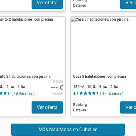
Booking
Ver oferta
Ver o
Detalles
to 2 habitaciones, con piscina
Casa 5 habitaciones, con piscina
Desde
--- €
2
1
150m²
10
5
2
( 19 Reseñas )
/ noche
4.7
( 17 Reseñas )
Booking
Ver oferta
Ver o
Detalles
Más resultados en Cubelles