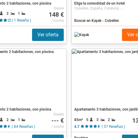
to 2 habitaciones, con piscina
Elige la comodidad de un hotel
Desde
Cubelles, España, Cataluña, Costa Dorada
148 €
2
1
( 1 Reseña )
/ noche
Buscar en Kayak - Cubelles
Ver oferta
Ver o
to 2 habitaciones, con piscina
Apartamento 3 habitaciones, con jardí
Desde
--- €
1
2
1
85m²
5
3
2
( 84 Reseñas )
/ noche
4.7
( 57 Reseñas )