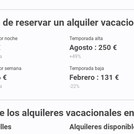
de reservar un alquiler vacacio
or noche
Temporada alta
€
Agosto : 250 €
a
+49%
por semana
Temporada baja
 €
Febrero : 131 €
a
-22%
de los alquileres vacacionales e
lles
Alquileres disponibl