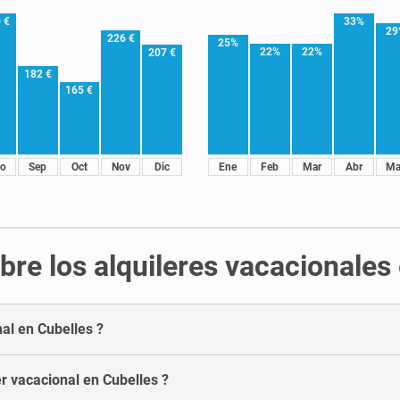
 €
33%
29
226 €
25%
22%
22%
207 €
182 €
165 €
o
Sep
Oct
Nov
Dic
Ene
Feb
Mar
Abr
Ma
re los alquileres vacacionales
nal en Cubelles ?
r vacacional en Cubelles ?