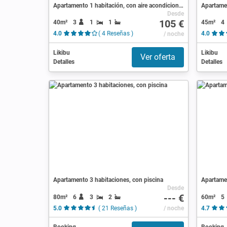
Apartamento 1 habitación, con aire acondicionado
Apartamen
Desde
105 €
40m²
3
1
1
45m²
4
4.0
( 4 Reseñas )
/ noche
4.0
Likibu
Likibu
Ver oferta
Detalles
Detalles
Apartamento 3 habitaciones, con piscina
Apartamen
Desde
--- €
80m²
6
3
2
60m²
5
5.0
( 21 Reseñas )
/ noche
4.7