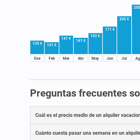
250
205 €
171 €
153 €
147 €
141 €
135 €
131 €
Ene
Feb
Mar
Abr
May
Jun
Jul
Ag
Preguntas frecuentes sob
Cuál es el precio medio de un alquiler vacacio
Cuánto cuesta pasar una semana en un alquile