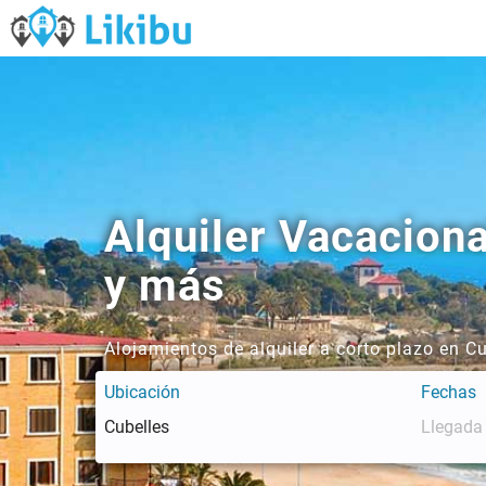
Alquiler Vacacion
y más
Alojamientos de alquiler a corto plazo en C
Ubicación
Fechas