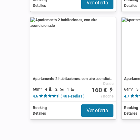
Booking
Booking
Ver oferta
Detalles
Detalles
Apartamento 2 habitaciones, con aire acondicionado
Apartamen
Desde
160 €
60m²
4
2
1
64m²
5
4.6
( 48 Reseñas )
/ noche
4.7
Booking
Booking
Ver oferta
Detalles
Detalles