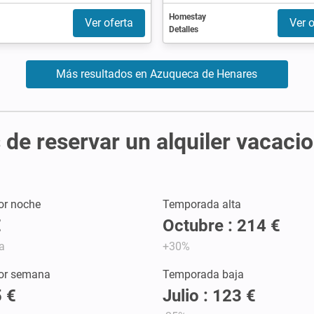
Homestay
Ver oferta
Ver o
Detalles
Más resultados en Azuqueca de Henares
 de reservar un alquiler vacaci
or noche
Temporada alta
€
Octubre : 214 €
a
+30%
por semana
Temporada baja
 €
Julio : 123 €