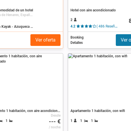
comodidad de un hotel
Hotel con aire acondicionado
Azuqueca de Henares, España, Castilla-La Mancha
2
Buscar en Kayak - Azuqueca de Henares
4.2
( 486 Reseñas )
Booking
Ver oferta
Ver o
Detalles
Apartamento 1 habitación, con aire acondicionado
Apartamento 1 habitación, con wifi
Desde
--- €
1
1
1
1
/ noche