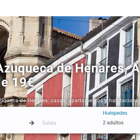
zuqueca de Henares, Ai
de 19€
Azuqueca de Henares: casas, apartamentos y habitacione
Huéspedes
2 adultos