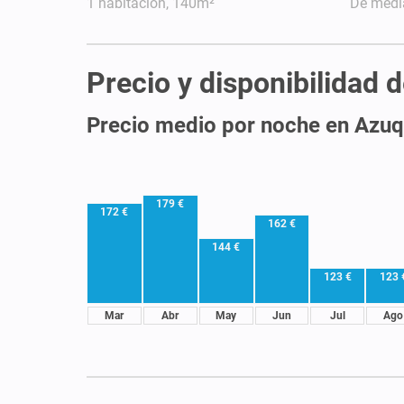
1 habitación, 140m²
De medi
Precio y disponibilidad 
Precio medio por noche en Azu
179 €
172 €
162 €
144 €
123 €
123 
Mar
Abr
May
Jun
Jul
Ago