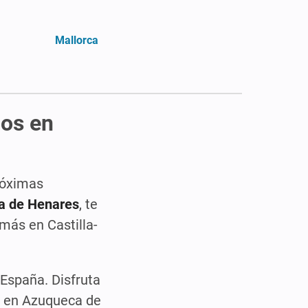
Mallorca
cos en
róximas
a de Henares
, te
 más en Castilla-
 España. Disfruta
ra en Azuqueca de