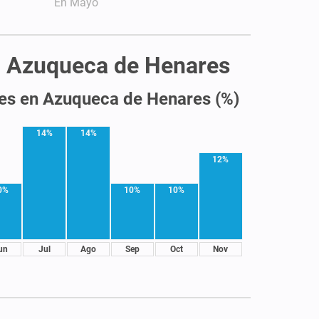
En Mayo
 en Azuqueca de Henares
les en Azuqueca de Henares (%)
14%
14%
12%
0%
10%
10%
un
Jul
Ago
Sep
Oct
Nov