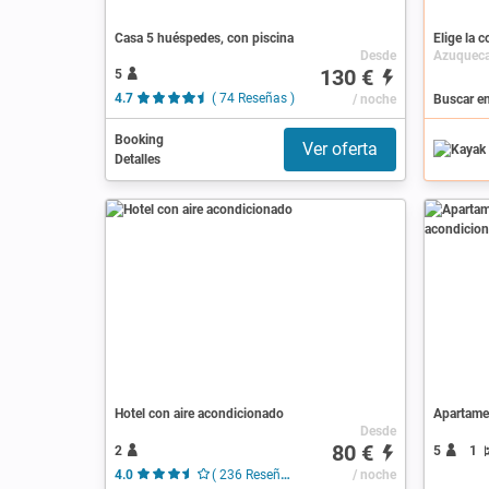
Casa 5 huéspedes, con piscina
Elige la 
Desde
130 €
5
4.7
( 74 Reseñas )
/ noche
Booking
Ver oferta
Detalles
Hotel con aire acondicionado
Desde
80 €
2
5
1
4.0
( 236 Reseñas )
/ noche