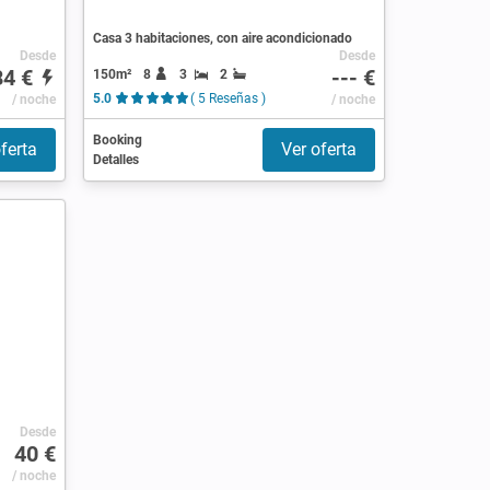
Casa 3 habitaciones, con aire acondicionado
Desde
Desde
84 €
--- €
150m²
8
3
2
/ noche
5.0
( 5 Reseñas )
/ noche
Booking
ferta
Ver oferta
Detalles
Desde
40 €
/ noche