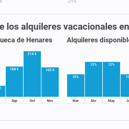
a
-25%
de los alquileres vacacionales
queca de Henares
Alquileres disponib
214 €
12%
12%
168 €
165 €
10%
1
€
Sep
Oct
Nov
Mar
Abr
May
J