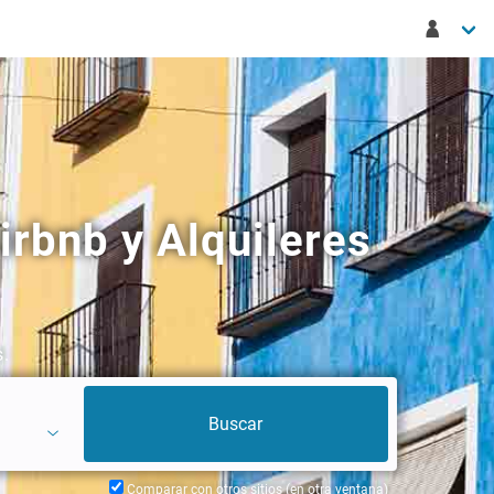
rbnb y Alquileres
s.
Comparar con otros sitios (en otra ventana)