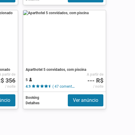
ionado
Aparthotel 5 convidados, com piscina
A partir de
A partir de
$ 356
--- R$
5
/ noite
4.9
( 47 comentários )
/ noite
Booking
úncio
Ver anúncio
Detalhes