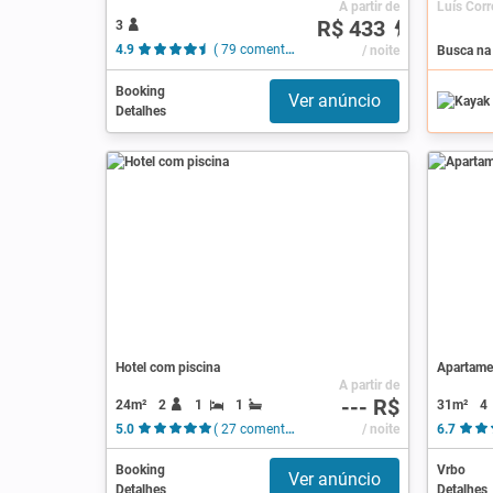
A partir de
Luís Corre
R$ 433
3
4.9
( 79 comentários )
/ noite
Busca na 
Booking
Ver anúncio
Detalhes
Hotel com piscina
Apartame
A partir de
--- R$
24m²
2
1
1
31m²
4
5.0
( 27 comentários )
/ noite
6.7
Booking
Vrbo
Ver anúncio
Detalhes
Detalhes