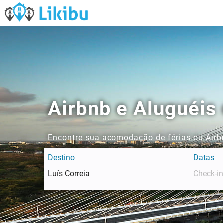
Airbnb e Aluguéis
Encontre sua acomodação de férias ou Airbn
Destino
Datas