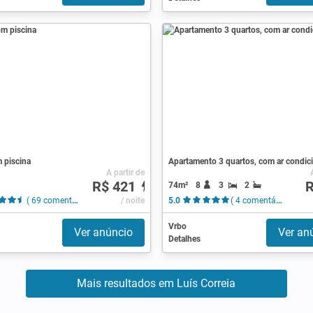
 piscina
Apartamento 3 quartos, com ar condic
A partir de
R$ 421
R
74m²
8
3
2
( 69 comentários )
/ noite
5.0
( 4 comentários )
Vrbo
Ver anúncio
Ver an
Detalhes
Mais resultados em Luís Correia