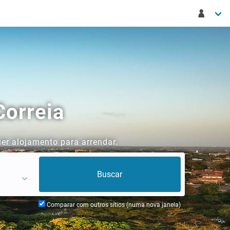
Correia
er alojamento para arrendar.
Comparar com outros sítios (numa nova janela)