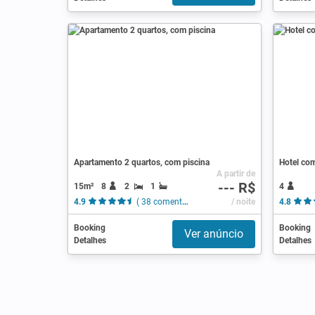
Apartamento 2 quartos, com piscina
Hotel com
A partir de
--- R$
15m²
8
2
1
4
4.9
( 38 comentários )
/ noite
4.8
Booking
Booking
Ver anúncio
Detalhes
Detalhes