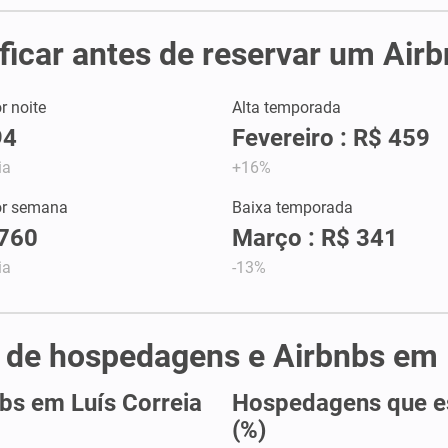
ficar antes de reservar um Air
r noite
Alta temporada
94
Fevereiro : R$ 459
ia
+16%
or semana
Baixa temporada
.760
Março : R$ 341
ia
-13%
e de hospedagens e Airbnbs em 
bs em Luís Correia
Hospedagens que es
(%)