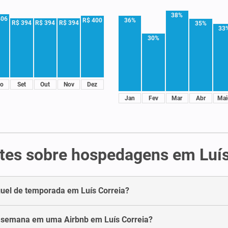
38%
406
36%
R$ 400
R$ 394
R$ 394
R$ 394
35%
33
30%
o
Set
Out
Nov
Dez
Jan
Fev
Mar
Abr
Mai
tes sobre hospedagens em Luís
uel de temporada em Luís Correia?
 semana em uma Airbnb em Luís Correia?