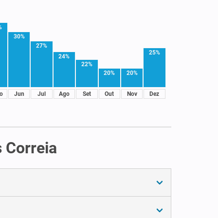
%
30%
27%
25%
24%
22%
20%
20%
o
Jun
Jul
Ago
Set
Out
Nov
Dez
 Correia