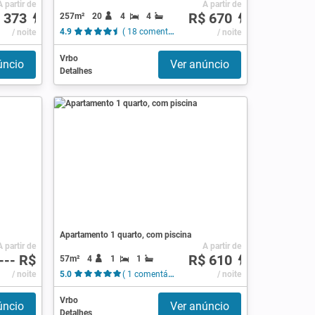
A partir de
A partir de
 373
R$ 670
257m²
20
4
4
/ noite
4.9
( 18 comentários )
/ noite
Vrbo
úncio
Ver anúncio
Detalhes
Apartamento 1 quarto, com piscina
A partir de
A partir de
--- R$
R$ 610
57m²
4
1
1
/ noite
5.0
( 1 comentário )
/ noite
Vrbo
úncio
Ver anúncio
Detalhes