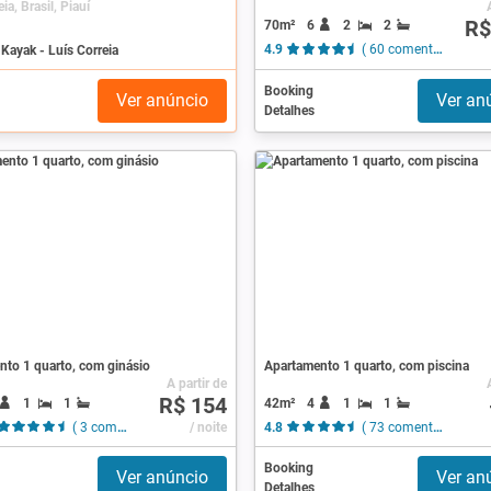
ia, Brasil, Piauí
R$
70m²
6
2
2
Kayak - Luís Correia
4.9
( 60 comentários )
Booking
Ver anúncio
Ver an
Detalhes
nto 1 quarto, com ginásio
Apartamento 1 quarto, com piscina
A partir de
R$ 154
1
1
42m²
4
1
1
( 3 comentários )
/ noite
4.8
( 73 comentários )
Booking
Ver anúncio
Ver an
Detalhes