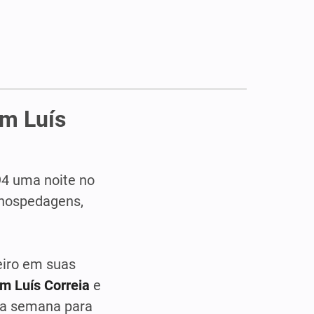
em Luís
94 uma noite no
 hospedagens,
eiro em suas
m Luís Correia
e
ma semana para