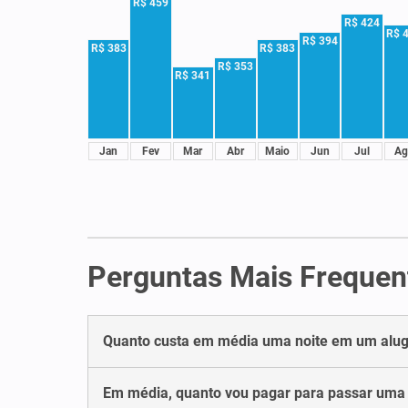
R$ 459
R$ 424
R$ 
R$ 394
R$ 383
R$ 383
R$ 353
R$ 341
Jan
Fev
Mar
Abr
Maio
Jun
Jul
Ag
Perguntas Mais Frequen
Quanto custa em média uma noite em um alug
Em média, quanto vou pagar para passar uma