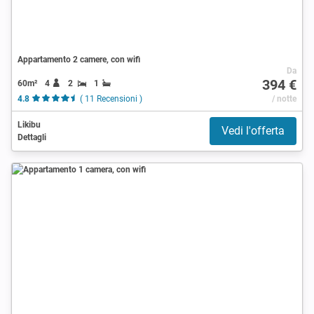
Appartamento 2 camere, con wifi
Da
394 €
60m²
4
2
1
4.8
( 11 Recensioni )
/ notte
Likibu
Vedi l'offerta
Dettagli