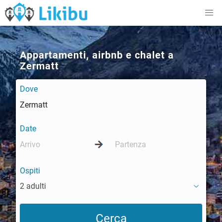
Appartamenti, airbnb e chalet a
Zermatt
Dove
Date
Ospiti
2 adulti