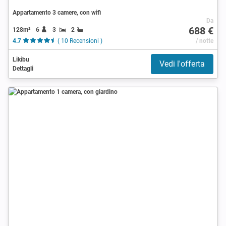
Appartamento 3 camere, con wifi
Da
688 €
128m²
6
3
2
4.7
( 10 Recensioni )
/ notte
Likibu
Vedi l'offerta
Dettagli