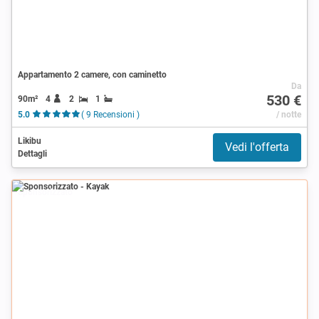
Appartamento 2 camere, con caminetto
Da
530 €
90m²
4
2
1
5.0
( 9 Recensioni )
/ notte
Likibu
Vedi l'offerta
Dettagli
Sponsorizzato