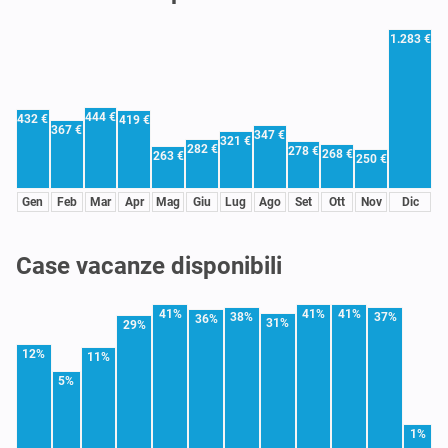
1.283 €
444 €
432 €
419 €
367 €
347 €
321 €
282 €
278 €
268 €
263 €
250 €
Gen
Feb
Mar
Apr
Mag
Giu
Lug
Ago
Set
Ott
Nov
Dic
Case vacanze disponibili
41%
41%
41%
38%
37%
36%
31%
29%
12%
11%
5%
1%