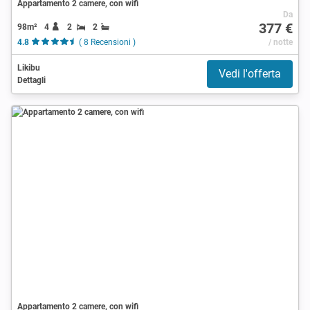
Appartamento 2 camere, con wifi
Da
377 €
98m²
4
2
2
4.8
( 8 Recensioni )
/ notte
Likibu
Vedi l'offerta
Dettagli
Appartamento 2 camere, con wifi