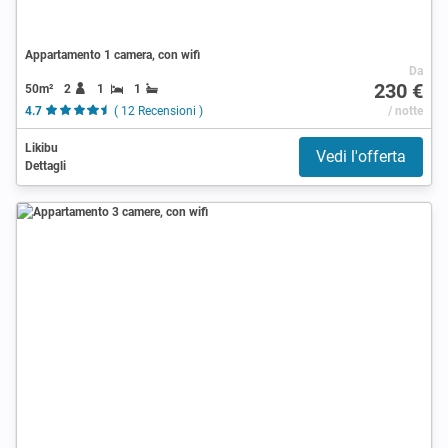
Appartamento 1 camera, con wifi
Da
230 €
50m²
2
1
1
4.7
( 12 Recensioni )
/ notte
Likibu
Vedi l'offerta
Dettagli