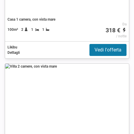
Casa 1 camera, con vista mare
Da
318 €
100m²
2
1
1
/ notte
Likibu
Vedi l'offerta
Dettagli