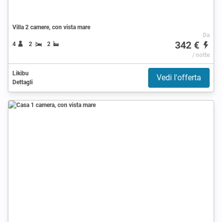
Villa 2 camere, con vista mare
Da
342 €
4
2
2
/ notte
Likibu
Vedi l'offerta
Dettagli