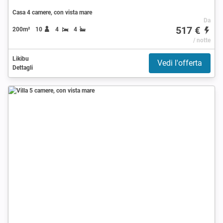
Casa 4 camere, con vista mare
Da
517 €
200m²
10
4
4
/ notte
Likibu
Vedi l'offerta
Dettagli