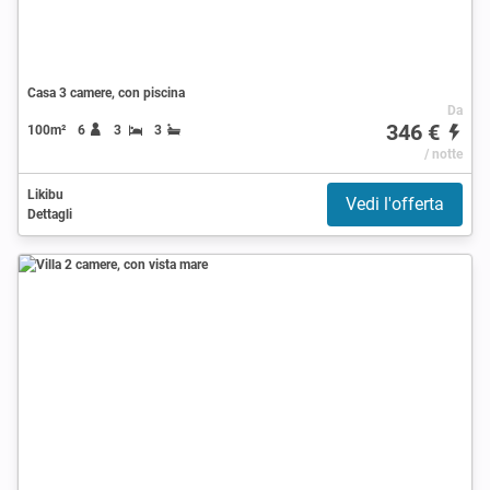
Casa 3 camere, con piscina
Da
346 €
100m²
6
3
3
/ notte
Likibu
Vedi l'offerta
Dettagli