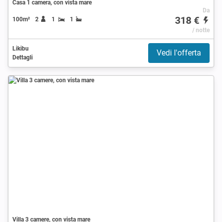
Casa 1 camera, con vista mare
Da
318 €
100m²
2
1
1
/ notte
Likibu
Vedi l'offerta
Dettagli
Villa 3 camere, con vista mare