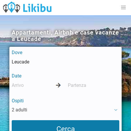
Appartamenti, Airbnb e case vacanze
a Leucade
Dove
Date
Ospiti
2 adulti