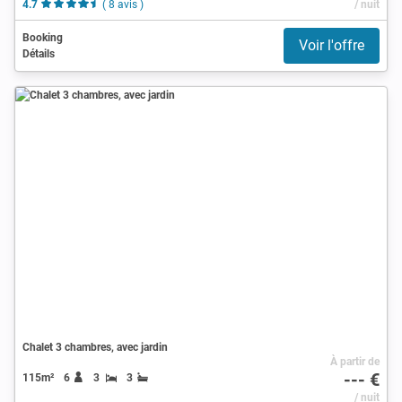
4.7
( 8 avis )
/ nuit
Booking
Voir l'offre
Détails
Chalet 3 chambres, avec jardin
À partir de
--- €
115m²
6
3
3
/ nuit