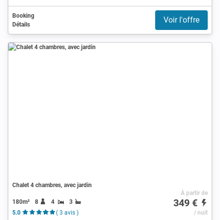
Booking
Voir l'offre
Détails
Chalet 4 chambres, avec jardin
À partir de
349 €
180m²
8
4
3
5.0
( 3 avis )
/ nuit