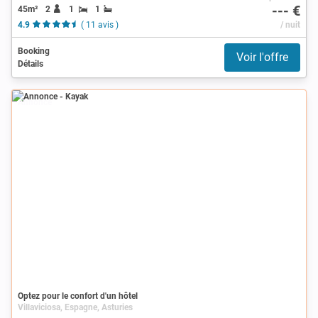
--- €
45m²
2
1
1
4.9
( 11 avis )
/ nuit
Booking
Voir l'offre
Détails
Annonce
Optez pour le confort d'un hôtel
Villaviciosa, Espagne, Asturies