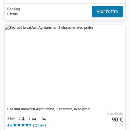
Booking
Voir l'offre
Détails
Bed and breakfast Agriturismo, 1 chambre, avec jardin
À partir de
90 €
27m²
2
1
1
4.6
( 21 avis )
/ nuit