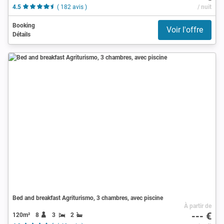
4.5
( 182 avis )
/ nuit
Booking
Voir l'offre
Détails
Bed and breakfast Agriturismo, 3 chambres, avec piscine
À partir de
--- €
120m²
8
3
2