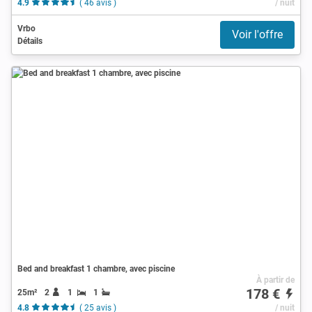
4.9
( 46 avis )
/ nuit
Vrbo
Voir l'offre
Détails
Bed and breakfast 1 chambre, avec piscine
À partir de
178 €
25m²
2
1
1
4.8
( 25 avis )
/ nuit