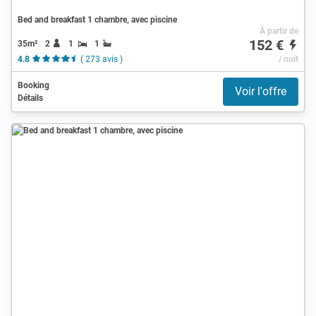
Bed and breakfast 1 chambre, avec piscine
À partir de
152 €
35m²
2
1
1
4.8
( 273 avis )
/ nuit
Booking
Voir l'offre
Détails