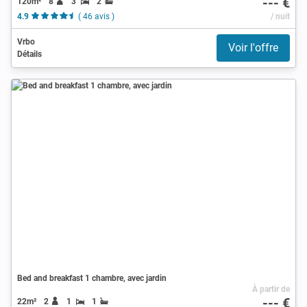
--- €
120m²
8
3
2
4.9
( 46 avis )
/ nuit
Vrbo
Voir l'offre
Détails
Bed and breakfast 1 chambre, avec jardin
À partir de
--- €
22m²
2
1
1