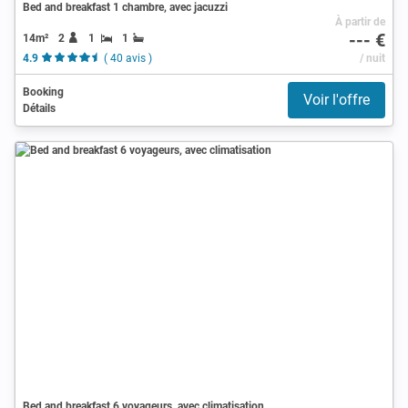
Bed and breakfast 1 chambre, avec jacuzzi
À partir de
--- €
14m²
2
1
1
4.9
( 40 avis )
/ nuit
Booking
Voir l'offre
Détails
Bed and breakfast 6 voyageurs, avec climatisation