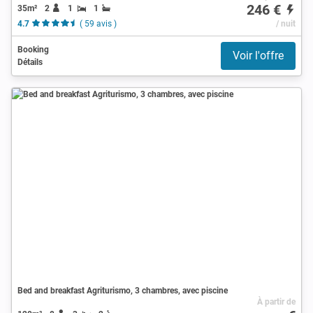
246 €
35m²
2
1
1
4.7
( 59 avis )
/ nuit
Booking
Voir l'offre
Détails
Bed and breakfast Agriturismo, 3 chambres, avec piscine
À partir de