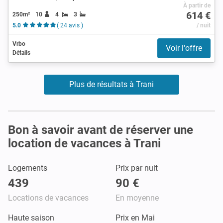
À partir de
614 €
250m²
10
4
3
5.0
( 24 avis )
/ nuit
Vrbo
Voir l'offre
Détails
Plus de résultats à Trani
Bon à savoir avant de réserver une
location de vacances à Trani
Logements
Prix par nuit
439
90 €
Locations de vacances
En moyenne
Haute saison
Prix en Mai