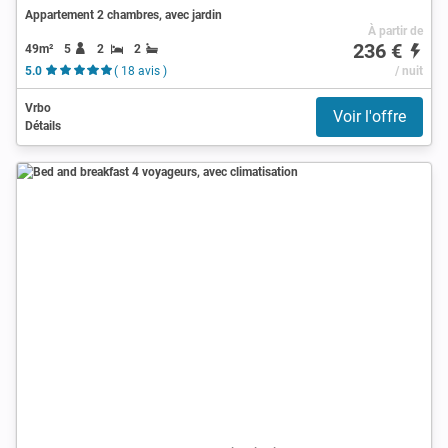
Appartement 2 chambres, avec jardin
À partir de
236 €
49m²
5
2
2
5.0
( 18 avis )
/ nuit
Vrbo
Voir l'offre
Détails