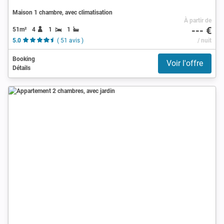
Maison 1 chambre, avec climatisation
À partir de
--- €
51m²
4
1
1
5.0
( 51 avis )
/ nuit
Booking
Voir l'offre
Détails