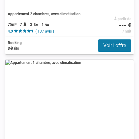
Appartement 2 chambres, avec climatisation
À partir de
--- €
75m²
7
2
1
4.9
( 137 avis )
/ nuit
Booking
Voir l'offre
Détails