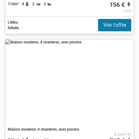
156 €
110m²
8
3
2
/ nuit
Likibu
Voir l'offre
Détails
Maison moderne, 4 chambres, avec piscine
À partir de