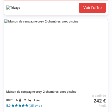
Voir l'offre
Maison de campagne cozy, 2 chambres, avec piscine
À partir de
242 €
80m²
6
2
1
5.0
( 35 avis )
/ nuit