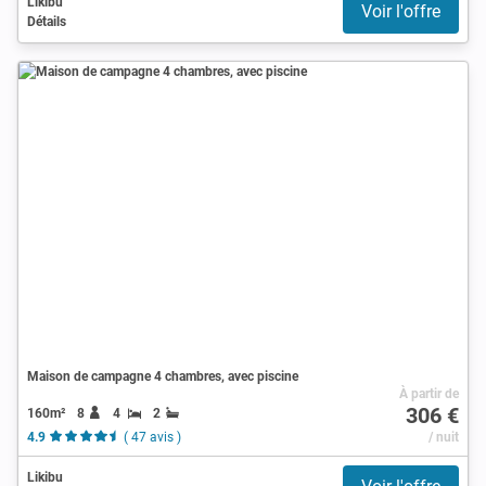
Likibu
Voir l'offre
Détails
Maison de campagne 4 chambres, avec piscine
À partir de
306 €
160m²
8
4
2
4.9
( 47 avis )
/ nuit
Likibu