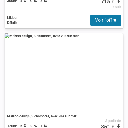
715 €
300m²
8
4
2
/ nuit
Likibu
Voir l'offre
Détails
Maison design, 3 chambres, avec vue sur mer
À partir de
351 €
120m²
6
3
1