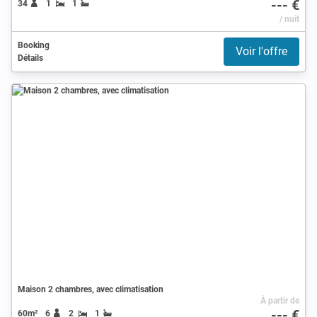
--- €
34
1
1
/ nuit
Booking
Voir l'offre
Détails
Maison 2 chambres, avec climatisation
À partir de
--- €
60m²
6
2
1