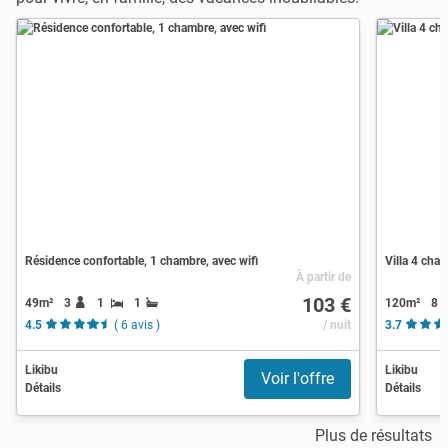
Résidence confortable, 1 chambre, avec wifi
Villa 4 cha
À partir de
103 €
49m²
3
1
1
120m²
8
4.5
( 6 avis )
/ nuit
3.7
Likibu
Likibu
Voir l'offre
Détails
Détails
Plus de résultats