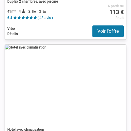
Duplex 2 chambres, avec piscine
À partir de
113 €
49m²
4
2
2
6.4
( 48 avis )
/ nuit
Vrbo
Voir l'offre
Détails
Hôtel avec climatisation