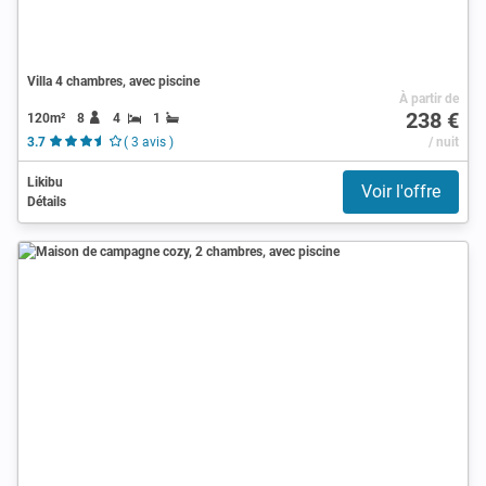
Villa 4 chambres, avec piscine
À partir de
238 €
120m²
8
4
1
3.7
( 3 avis )
/ nuit
Likibu
Voir l'offre
Détails