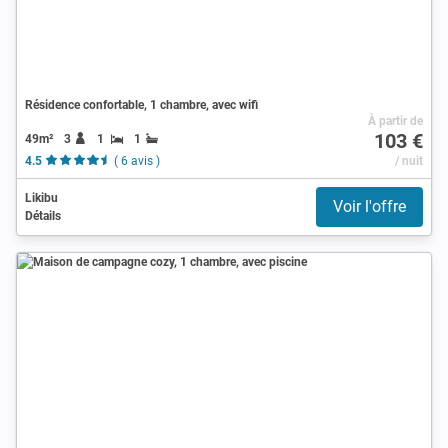
Résidence confortable, 1 chambre, avec wifi
À partir de
103 €
49m²
3
1
1
4.5
( 6 avis )
/ nuit
Likibu
Voir l'offre
Détails