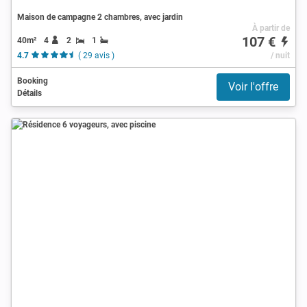
Maison de campagne 2 chambres, avec jardin
À partir de
107 €
40m²
4
2
1
4.7
( 29 avis )
/ nuit
Booking
Voir l'offre
Détails