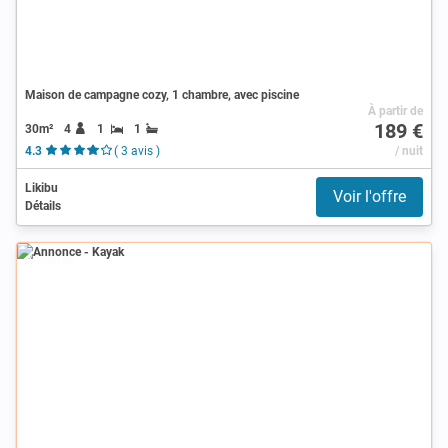
Maison de campagne cozy, 1 chambre, avec piscine
À partir de
189 €
30m²
4
1
1
4.3
( 3 avis )
/ nuit
Likibu
Voir l'offre
Détails
Annonce