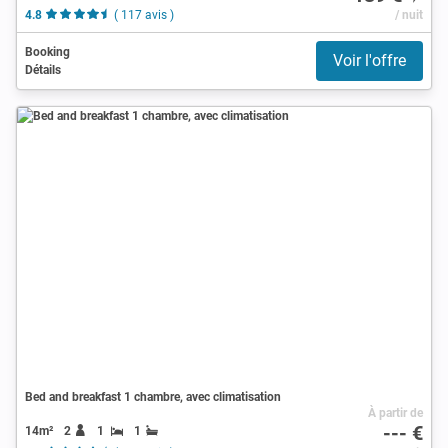
4.8
( 117 avis )
/ nuit
Booking
Voir l'offre
Détails
Bed and breakfast 1 chambre, avec climatisation
À partir de
--- €
14m²
2
1
1