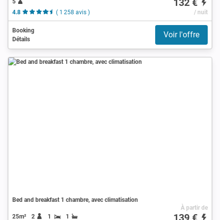
132 €
5
4.8
( 1 258 avis )
/ nuit
Booking
Voir l'offre
Détails
Bed and breakfast 1 chambre, avec climatisation
À partir de
139 €
25m²
2
1
1