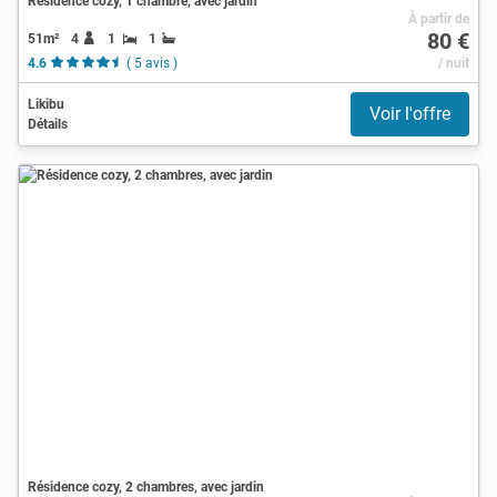
Résidence cozy, 1 chambre, avec jardin
À partir de
80 €
51m²
4
1
1
4.6
( 5 avis )
/ nuit
Likibu
Voir l'offre
Détails
Résidence cozy, 2 chambres, avec jardin