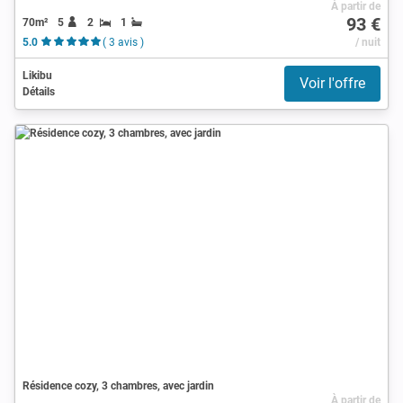
À partir de
93 €
70m²
5
2
1
5.0
( 3 avis )
/ nuit
Likibu
Voir l'offre
Détails
Résidence cozy, 3 chambres, avec jardin
À partir de