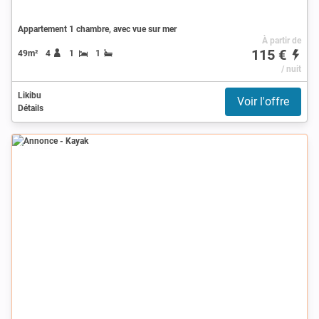
Appartement 1 chambre, avec vue sur mer
À partir de
115 €
49m²
4
1
1
/ nuit
Likibu
Voir l'offre
Détails
Annonce