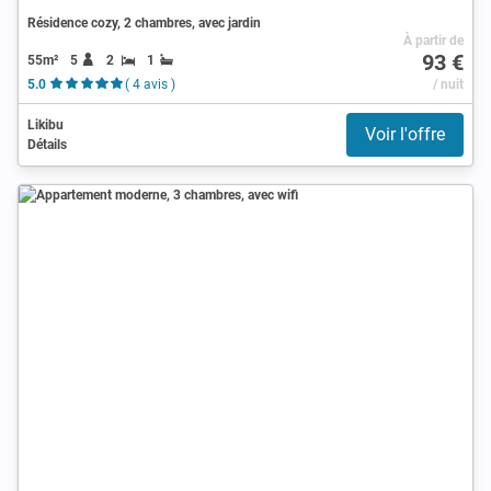
Résidence cozy, 2 chambres, avec jardin
À partir de
93 €
55m²
5
2
1
5.0
( 4 avis )
/ nuit
Likibu
Voir l'offre
Détails