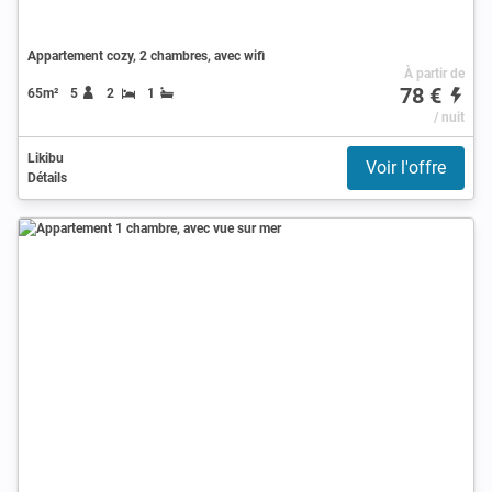
Appartement cozy, 2 chambres, avec wifi
À partir de
78 €
65m²
5
2
1
/ nuit
Likibu
Voir l'offre
Détails