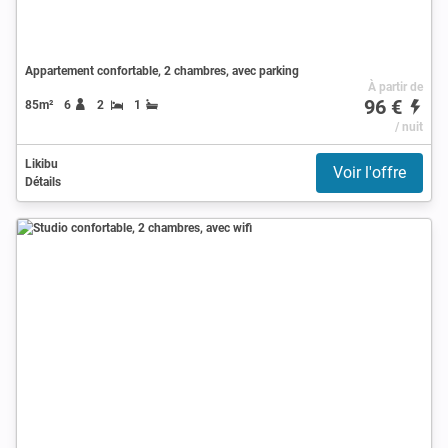
Appartement confortable, 2 chambres, avec parking
À partir de
96 €
85m²
6
2
1
/ nuit
Likibu
Voir l'offre
Détails