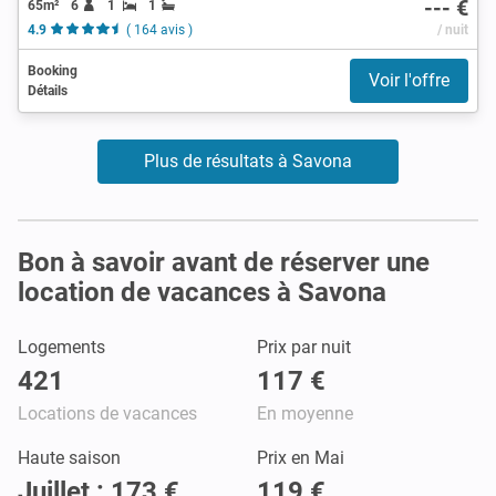
--- €
65m²
6
1
1
4.9
( 164 avis )
/ nuit
Booking
Voir l'offre
Détails
Plus de résultats à Savona
Bon à savoir avant de réserver une
location de vacances à Savona
Logements
Prix par nuit
421
117 €
Locations de vacances
En moyenne
Haute saison
Prix en Mai
Juillet : 173 €
119 €