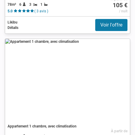
105 €
78m²
6
3
1
5.0
( 3 avis )
/ nuit
Likibu
Voir l'offre
Détails
Appartement 1 chambre, avec climatisation
À partir de