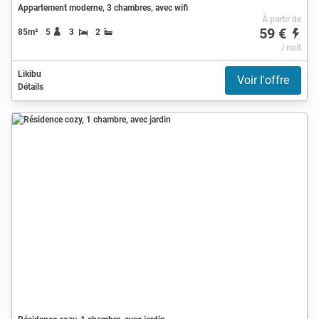
Appartement moderne, 3 chambres, avec wifi
À partir de
59 €
85m²
5
3
2
/ nuit
Likibu
Voir l'offre
Détails