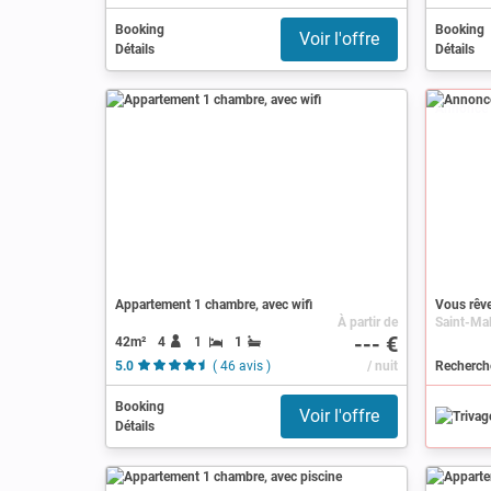
Booking
Booking
Voir l'offre
Détails
Détails
Annonce
Appartement 1 chambre, avec wifi
Vous rêve
À partir de
--- €
42m²
4
1
1
5.0
( 46 avis )
/ nuit
Booking
Voir l'offre
Détails