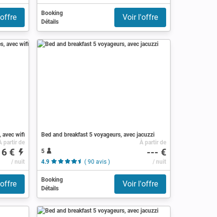
Booking
'offre
Voir l'offre
Détails
 avec wifi
Bed and breakfast 5 voyageurs, avec jacuzzi
À partir de
À partir de
16 €
--- €
5
s )
/ nuit
4.9
( 90 avis )
/ nuit
Booking
'offre
Voir l'offre
Détails