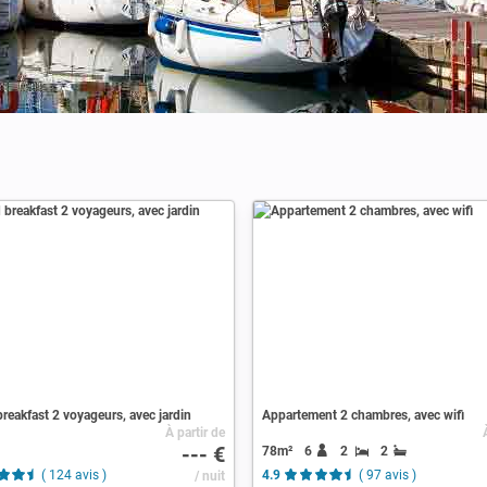
reakfast 2 voyageurs, avec jardin
Appartement 2 chambres, avec wifi
À partir de
--- €
78m²
6
2
2
( 124 avis )
/ nuit
4.9
( 97 avis )