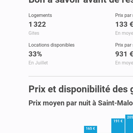
Logements
Prix par 
1 322
133 
Gites
En moy
Locations disponibles
Prix par
33%
931 
En Juillet
En moy
Prix et disponibilité des
Prix moyen par nuit à Saint-Malo
205
191 €
165 €