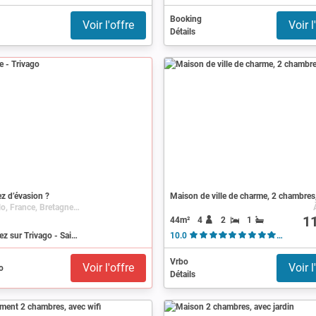
Booking
Voir l'offre
Voir l
Détails
z d’évasion ?
Maison de ville de charme, 2 chambres,
Saint-Malo, France, Bretagne, Ille-et-Vilaine
1
44m²
4
2
1
Recherchez sur Trivago - Saint-Malo
10.0
( 78 avi
Vrbo
Voir l'offre
Voir l
Détails