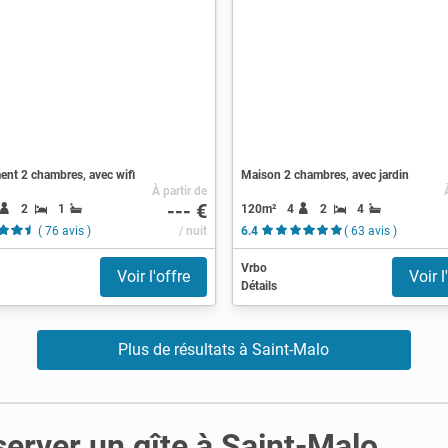
nt 2 chambres, avec wifi
Maison 2 chambres, avec jardin
À partir de
--- €
2
1
120m²
4
2
4
( 76 avis )
/ nuit
6.4
( 63 avis )
Vrbo
Voir l'offre
Voir l
Détails
Plus de résultats à Saint-Malo
server un gîte à Saint-Malo