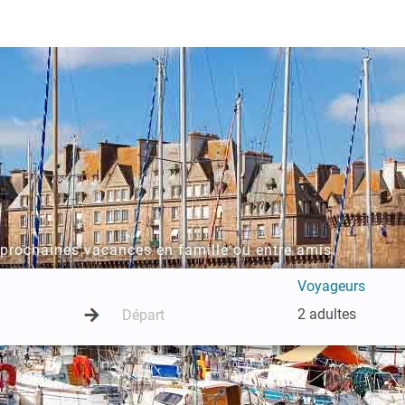
o
 prochaines vacances en famille ou entre amis
Voyageurs
2 adultes