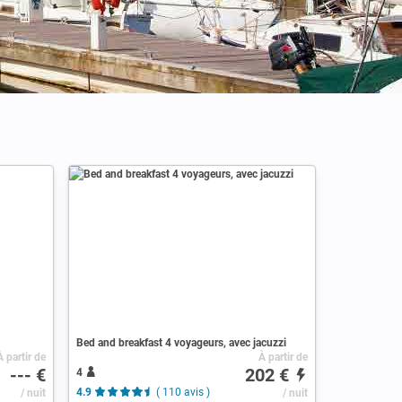
Bed and breakfast 4 voyageurs, avec jacuzzi
À partir de
À partir de
--- €
202 €
4
/ nuit
4.9
( 110 avis )
/ nuit