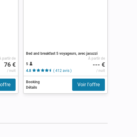
Bed and breakfast 5 voyageurs, avec jacuzzi
À partir de
À partir de
76 €
--- €
5
/ nuit
4.8
( 412 avis )
/ nuit
Booking
'offre
Voir l'offre
Détails