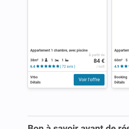
Appartement 1 chambre, avec piscine
Apparteme
À partir de
84 €
38m²
3
1
1
60m²
5
6.4
( 72 avis )
/ nuit
4.9
Vrbo
Booking
Voir l'offre
Détails
Détails
Bon à savoir avant de ré