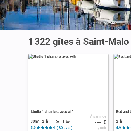
1 322 gîtes à Saint-Malo
Studio 1 chambre, avec wifi
Bed and b
À partir de
--- €
30m²
2
1
1
2
5.0
( 80 avis )
/ nuit
4.9