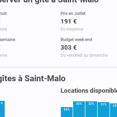
nuit
Prix en Juillet
€
191 €
enne
En moyenne
 semaine
Budget week-end
€
303 €
enne
Du vendredi au dimanche
 gîtes à Saint-Malo
Locations disponibl
 €
32%
32%
31%
29
24%