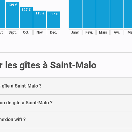
139 €
127 €
119 €
117 €
ût
Sept.
Oct.
Nov.
Déc.
Janv.
Févr.
Mars
Avr.
Ma
 les gîtes à Saint-Malo
gîte à Saint-Malo ?
on de gîte à Saint-Malo ?
nexion wifi ?