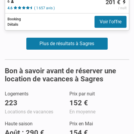
201 €
6
4.6
( 1 657 avis )
/ nuit
Booking
Voir l'offre
Détails
Plus de résultats à Sagres
Bon à savoir avant de réserver une
location de vacances à Sagres
Logements
Prix par nuit
223
152 €
Locations de vacances
En moyenne
Haute saison
Prix en Mai
Août : 290 €
154 €