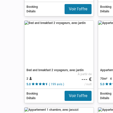
Booking
Booking
Voir l'offre
Détails
Détails
Bed and breakfast 2 voyageurs, avec jardin
Apparteme
À partir de
--- €
2
70m²
4
5.0
( 199 avis )
/ nuit
5.0
Booking
Booking
Voir l'offre
Détails
Détails