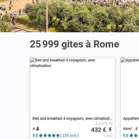
25 999 gites à Rome
Bed and breakfast 4 voyageurs, avec climatisation
Apparteme
À partir de
432 €
4
66m²
4
5.0
( 239 avis )
/ nuit
5.0