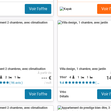
Voir l'offre
Voir l
nt 2 chambres, avec climatisation
Villa design, 1 chambre, avec jardin
À partir de
--- €
1
2
1
99m²
4
1
1
( 96 avis )
/ nuit
9.4
( 115 avis )
Vrbo
Voir l'offre
Voir l
Détails