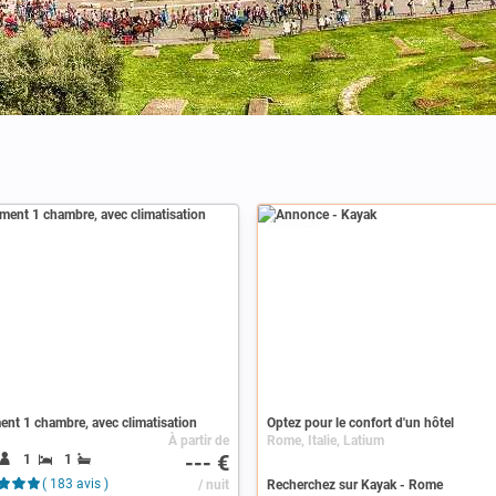
Annonce
nt 1 chambre, avec climatisation
Optez pour le confort d'un hôtel
À partir de
Rome, Italie, Latium
--- €
1
1
( 183 avis )
/ nuit
Recherchez sur Kayak - Rome