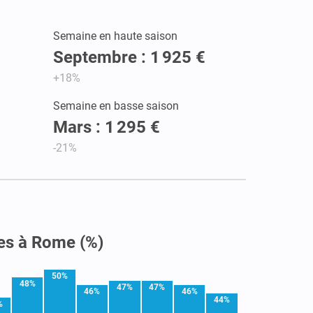
Semaine en haute saison
Septembre : 1 925 €
+18%
Semaine en basse saison
Mars : 1 295 €
-21%
les à Rome (%)
50%
48%
47%
47%
46%
46%
44%
%