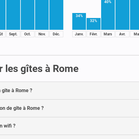
40%
34%
32%
ût
Sept.
Oct.
Nov.
Déc.
Janv.
Févr.
Mars
Avr.
Ma
r les gîtes à Rome
 gîte à Rome ?
ion de gîte à Rome ?
 wifi ?