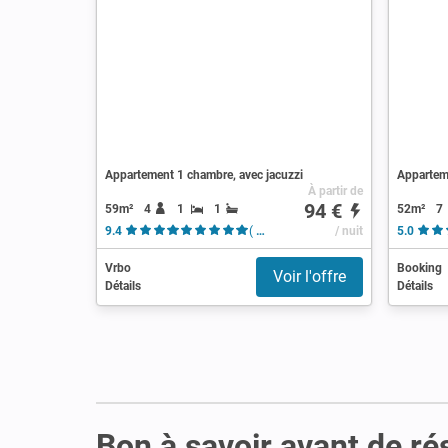
Appartement 1 chambre, avec jacuzzi
Apparteme
À partir de
94 €
59m²
4
1
1
52m²
7
9.4
( 13 avis )
/ nuit
5.0
Vrbo
Booking
Voir l'offre
Détails
Détails
Bon à savoir avant de ré