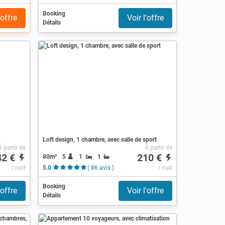
Booking
'offre
Voir l'offre
Détails
Loft design, 1 chambre, avec salle de sport
À partir de
À partir de
42 €
210 €
80m²
5
1
1
/ nuit
5.0
( 86 avis )
/ nuit
Booking
'offre
Voir l'offre
Détails