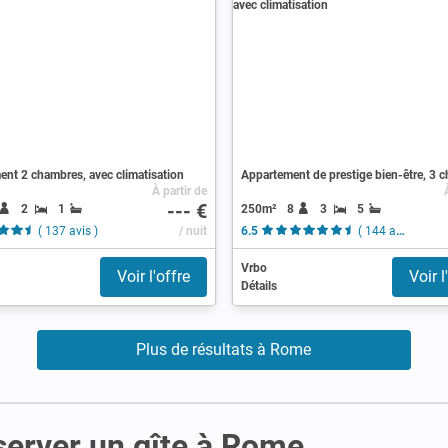
nt 2 chambres, avec climatisation
À partir de
--- €
2
1
250m²
8
3
5
( 137 avis )
/ nuit
6.5
( 144 avis )
Vrbo
Voir l'offre
Voir l
Détails
Plus de résultats à Rome
server un gîte à Rome