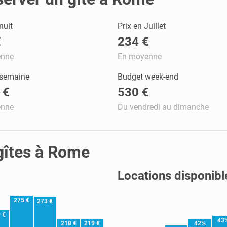
nuit
Prix en Juillet
€
234 €
enne
En moyenne
 semaine
Budget week-end
 €
530 €
enne
Du vendredi au dimanche
 gîtes à Rome
Locations disponib
275 €
273 €
 €
43
218 €
219 €
42%