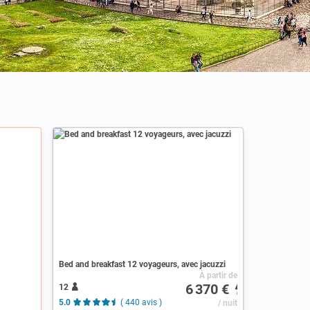
Bed and breakfast 12 voyageurs, avec jacuzzi
À partir de
6 370 €
12
5.0
( 440 avis )
/ nuit