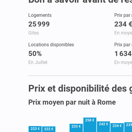
Logements
Prix par 
25 999
234 
Gites
En moy
Locations disponibles
Prix par
50%
1 634
En Juillet
En moy
Prix et disponibilité des
Prix moyen par nuit à Rome
258 €
242 €
239
234 €
233 €
223 €
222 €