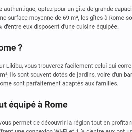
ce authentique, optez pour un gîte de grande capac
une surface moyenne de 69 m², les gîtes à Rome so
 d'entre eux disposent d'une cuisine équipée.
Rome ?
r Likibu, vous trouverez facilement celui qui corr
², ils sont souvent dotés de jardins, voire d'un b
 Rome sont parfaitement adaptés aux familles.
tout équipé à Rome
vous permet de découvrir la région tout en profitan
frent une connexion Wi-Fi et 1 % d'entre eux ont u