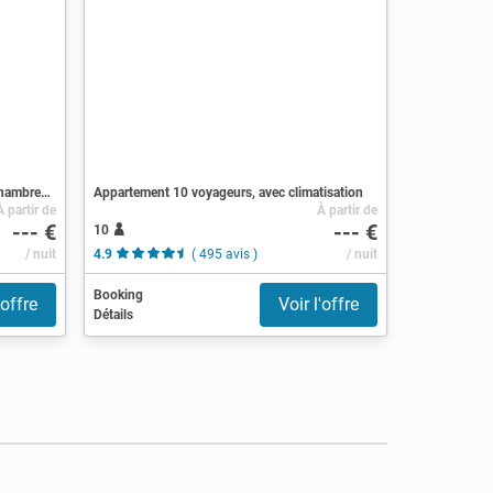
Appartement de prestige bien-être, 3 chambres, avec climatisation
Appartement 10 voyageurs, avec climatisation
À partir de
À partir de
--- €
--- €
10
/ nuit
4.9
( 495 avis )
/ nuit
Booking
'offre
Voir l'offre
Détails