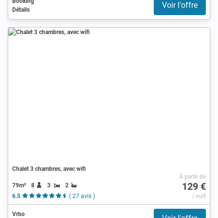
Booking
Voir l'offre
Détails
Chalet 3 chambres, avec wifi
À partir de
129 €
79m²
8
3
2
6.5
( 27 avis )
/ nuit
Vrbo