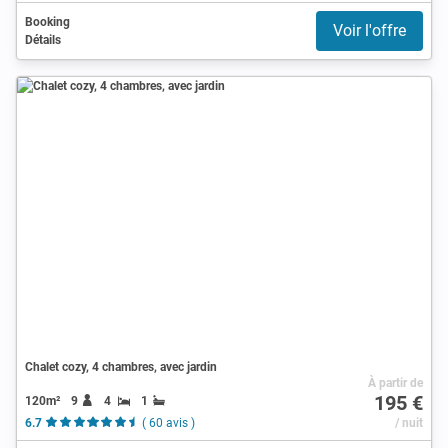
Booking
Voir l'offre
Détails
Chalet cozy, 4 chambres, avec jardin
À partir de
195 €
120m²
9
4
1
6.7
( 60 avis )
/ nuit