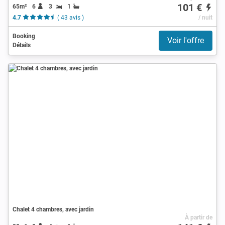
101 €
65m²
6
3
1
4.7
( 43 avis )
/ nuit
Booking
Voir l'offre
Détails
Chalet 4 chambres, avec jardin
À partir de