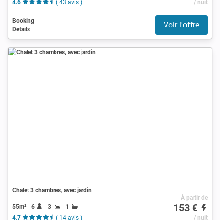
4.6
( 43 avis )
/ nuit
Booking
Voir l'offre
Détails
Chalet 3 chambres, avec jardin
À partir de
153 €
55m²
6
3
1
4.7
( 14 avis )
/ nuit