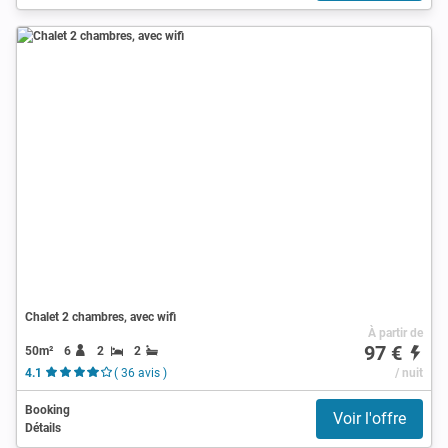
Chalet 2 chambres, avec wifi
À partir de
97 €
50m²
6
2
2
4.1
( 36 avis )
/ nuit
Booking
Voir l'offre
Détails