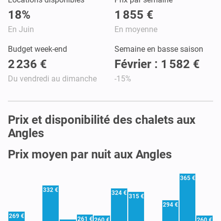
18%
1 855 €
En Juin
En moyenne
Budget week-end
Semaine en basse saison
2 236 €
Février : 1 582 €
Du vendredi au dimanche
-15%
Prix et disponibilité des chalets aux
Angles
Prix moyen par nuit aux Angles
365 €
332 €
324 €
315 €
294 €
269 €
261 €
260 €
260 €