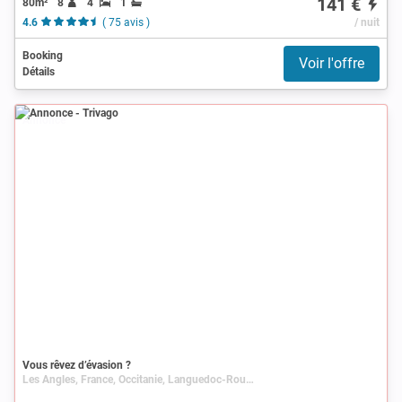
141 €
80m²
8
4
1
4.6
( 75 avis )
/ nuit
Booking
Voir l'offre
Détails
Annonce
Vous rêvez d’évasion ?
Les Angles, France, Occitanie, Languedoc-Roussillon, Pyrénées-Orientales