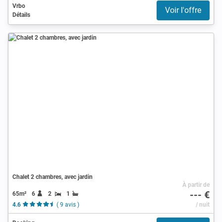
Vrbo
Voir l'offre
Détails
Chalet 2 chambres, avec jardin
À partir de
--- €
65m²
6
2
1
4.6
( 9 avis )
/ nuit