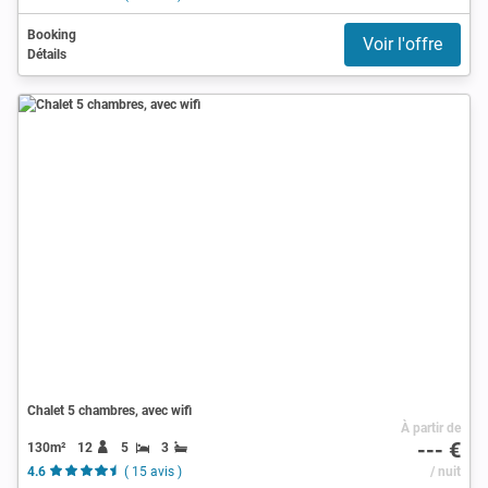
Booking
Voir l'offre
Détails
Chalet 5 chambres, avec wifi
À partir de
--- €
130m²
12
5
3
4.6
( 15 avis )
/ nuit