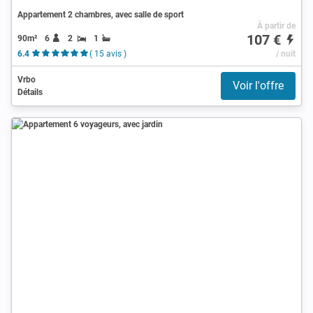
Appartement 2 chambres, avec salle de sport
À partir de
107 €
90m²
6
2
1
6.4
( 15 avis )
/ nuit
Vrbo
Voir l'offre
Détails