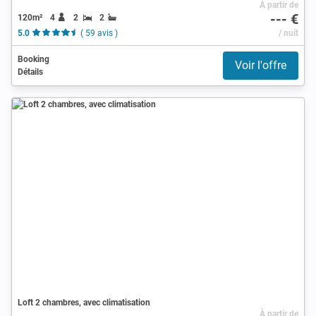
À partir de
--- €
120m²
4
2
2
5.0
( 59 avis )
/ nuit
Booking
Voir l'offre
Détails
Loft 2 chambres, avec climatisation
À partir de