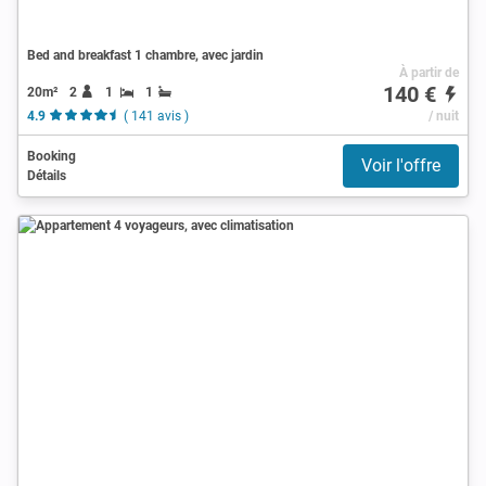
Bed and breakfast 1 chambre, avec jardin
À partir de
140 €
20m²
2
1
1
4.9
( 141 avis )
/ nuit
Booking
Voir l'offre
Détails