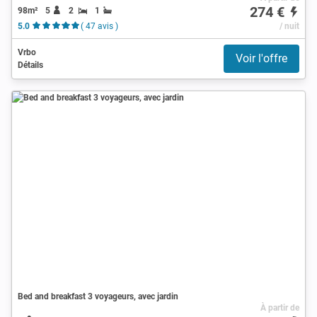
274 €
98m²
5
2
1
5.0
( 47 avis )
/ nuit
Vrbo
Voir l'offre
Détails
Bed and breakfast 3 voyageurs, avec jardin
À partir de