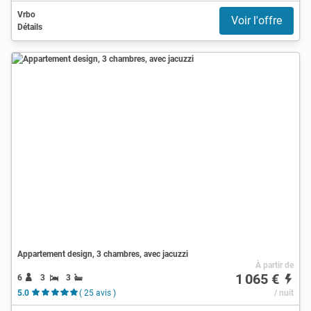
Vrbo
Voir l'offre
Détails
Appartement design, 3 chambres, avec jacuzzi
À partir de
1 065 €
6
3
3
5.0
( 25 avis )
/ nuit