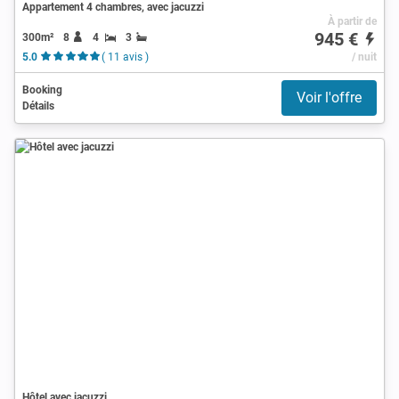
Appartement 4 chambres, avec jacuzzi
À partir de
945 €
300m²
8
4
3
5.0
( 11 avis )
/ nuit
Booking
Voir l'offre
Détails
Hôtel avec jacuzzi