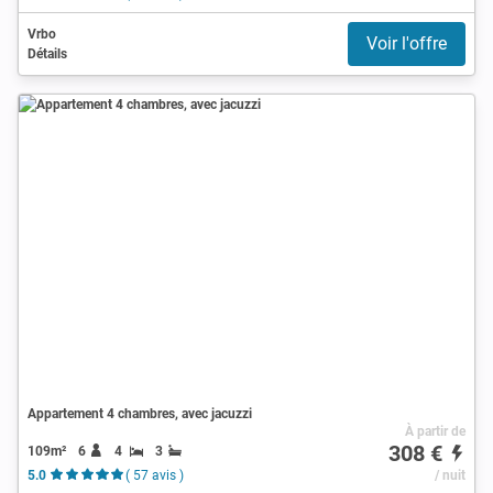
Vrbo
Voir l'offre
Détails
Appartement 4 chambres, avec jacuzzi
À partir de
308 €
109m²
6
4
3
5.0
( 57 avis )
/ nuit