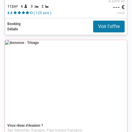
À partir de
--- €
112m²
6
3
2
4.4
( 125 avis )
/ nuit
Booking
Voir l'offre
Détails
Annonce
Vous rêvez d’évasion ?
San Sebastián, Espagne, Pays basque Espagnol