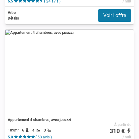
6.5
( 24 avis )
/ nuit
Vrbo
Voir l'offre
Détails
Appartement 4 chambres, avec jacuzzi
À partir de
310 €
109m²
6
4
3
5.0
( 58 avis )
/ nuit