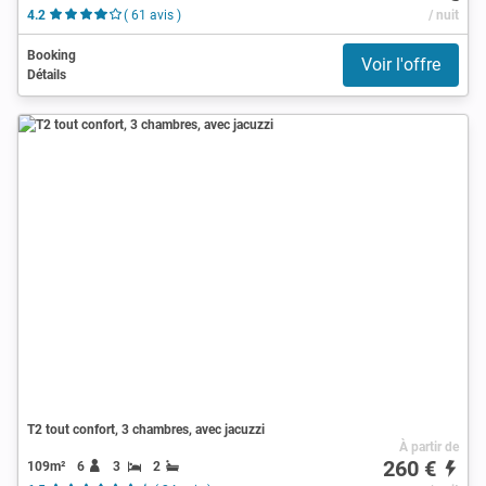
4.2
( 61 avis )
/ nuit
Booking
Voir l'offre
Détails
T2 tout confort, 3 chambres, avec jacuzzi
À partir de
260 €
109m²
6
3
2