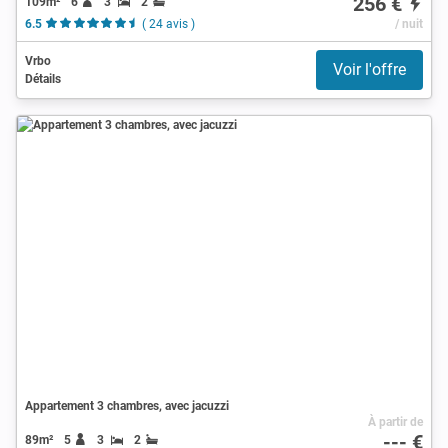
256 €
109m²
6
3
2
6.5
( 24 avis )
/ nuit
Vrbo
Voir l'offre
Détails
Appartement 3 chambres, avec jacuzzi
À partir de
--- €
89m²
5
3
2