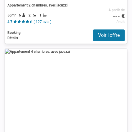
Appartement 2 chambres, avec jacuzzi
À partir de
--- €
56m²
6
2
1
4.7
( 127 avis )
/ nuit
Booking
Voir l'offre
Détails