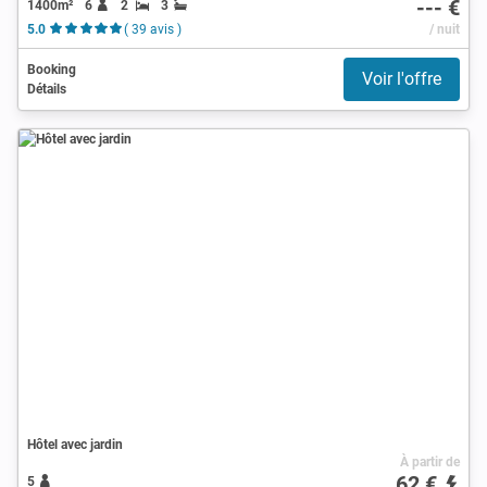
--- €
1400m²
6
2
3
5.0
( 39 avis )
/ nuit
Booking
Voir l'offre
Détails
Hôtel avec jardin
À partir de
62 €
5