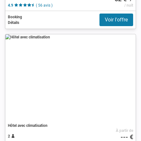
4.9
( 56 avis )
/ nuit
Booking
Voir l'offre
Détails
Hôtel avec climatisation
À partir de
--- €
2