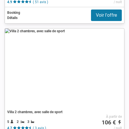
4.9
( 51 avis )
/ nuit
Booking
Voir l'offre
Détails
Villa 2 chambres, avec salle de sport
À partir de
106 €
5
2
3
4.7
( 3 avis )
/ nuit