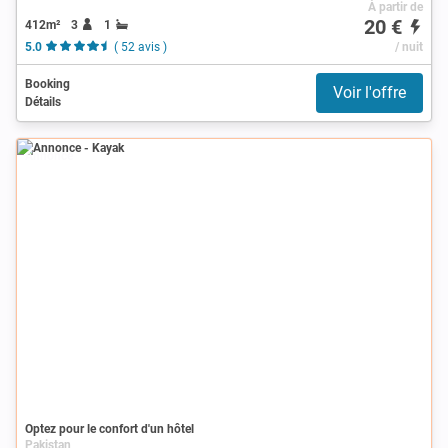
À partir de
20 €
412m²
3
1
5.0
( 52 avis )
/ nuit
Booking
Voir l'offre
Détails
Annonce
Optez pour le confort d'un hôtel
Pakistan