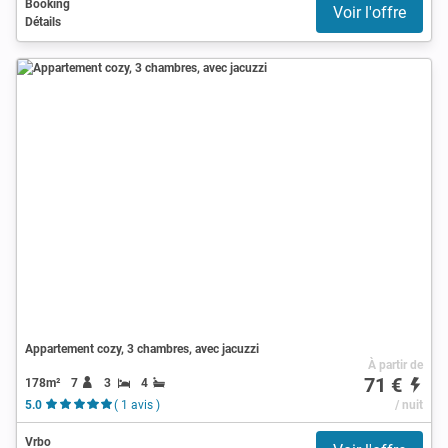
Booking
Voir l'offre
Détails
Appartement cozy, 3 chambres, avec jacuzzi
À partir de
71 €
178m²
7
3
4
5.0
( 1 avis )
/ nuit
Vrbo