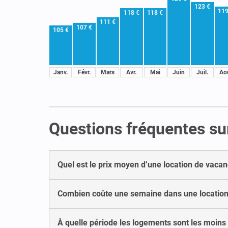
123 €
119
118 €
118 €
111 €
107 €
105 €
Janv.
Févr.
Mars
Avr.
Mai
Juin
Juil.
Ao
Questions fréquentes sur
Quel est le prix moyen d’une location de vacan
Combien coûte une semaine dans une location 
À quelle période les logements sont les moins 