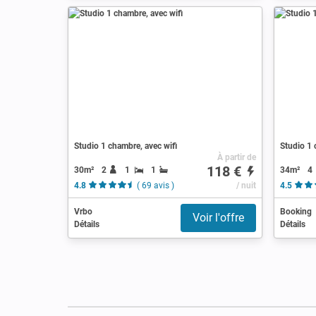
Studio 1 chambre, avec wifi
Studio 1 
À partir de
118 €
30m²
2
1
1
34m²
4
4.8
( 69 avis )
/ nuit
4.5
Vrbo
Booking
Voir l'offre
Détails
Détails