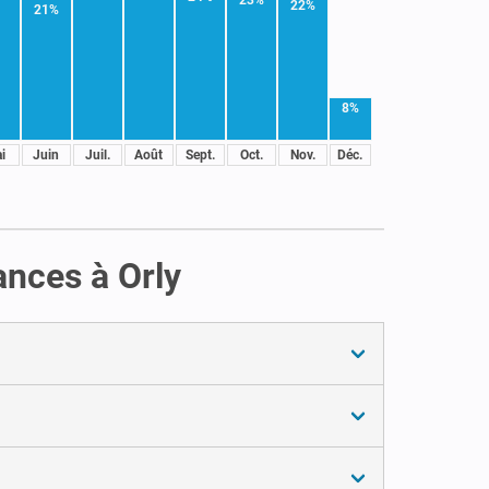
22%
21%
8%
i
Juin
Juil.
Août
Sept.
Oct.
Nov.
Déc.
ances à Orly