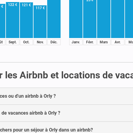
122 €
121 €
 €
117 €
ût
Sept.
Oct.
Nov.
Déc.
Janv.
Févr.
Mars
Avr.
Ma
 les Airbnb et locations de vac
ces ou d'un airbnb à Orly ?
de vacances airbnb à Orly ?
chers pour un séjour à Orly dans un airbnb?