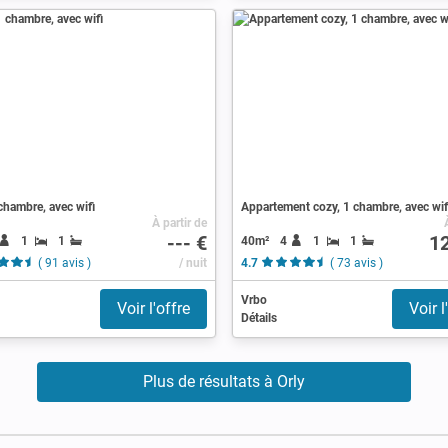
chambre, avec wifi
Appartement cozy, 1 chambre, avec wif
À partir de
--- €
1
1
1
40m²
4
1
1
( 91 avis )
/ nuit
4.7
( 73 avis )
Vrbo
Voir l'offre
Voir l
Détails
Plus de résultats à Orly