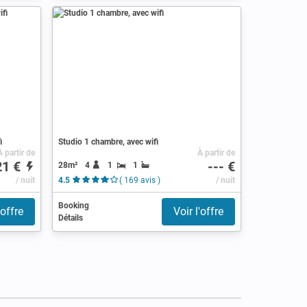
i
Studio 1 chambre, avec wifi
À partir de
À partir de
21 €
--- €
28m²
4
1
1
/ nuit
4.5
( 169 avis )
/ nuit
Booking
'offre
Voir l'offre
Détails