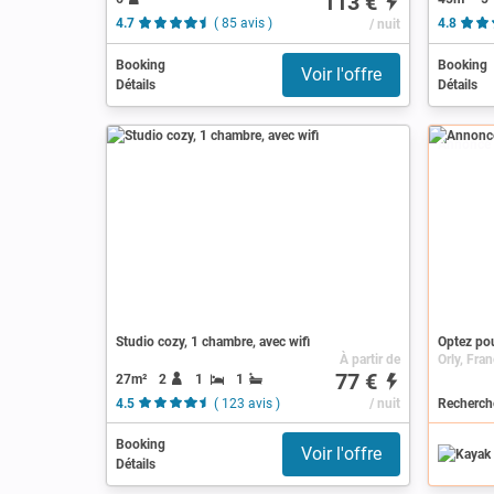
113 €
4.7
( 85 avis )
/ nuit
4.8
Booking
Booking
Voir l'offre
Détails
Détails
Annonce
Studio cozy, 1 chambre, avec wifi
Optez pou
À partir de
77 €
27m²
2
1
1
4.5
( 123 avis )
/ nuit
Recherche
Booking
Voir l'offre
Détails