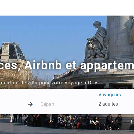
ces, Airbnb et appartem
ment ou de villa pour votre voyage à Orly
Voyageurs
2 adultes