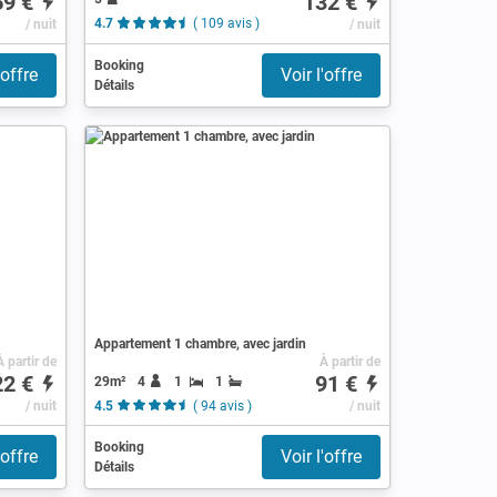
69 €
132 €
/ nuit
4.7
( 109 avis )
/ nuit
Booking
'offre
Voir l'offre
Détails
Appartement 1 chambre, avec jardin
À partir de
À partir de
22 €
91 €
29m²
4
1
1
/ nuit
4.5
( 94 avis )
/ nuit
Booking
'offre
Voir l'offre
Détails