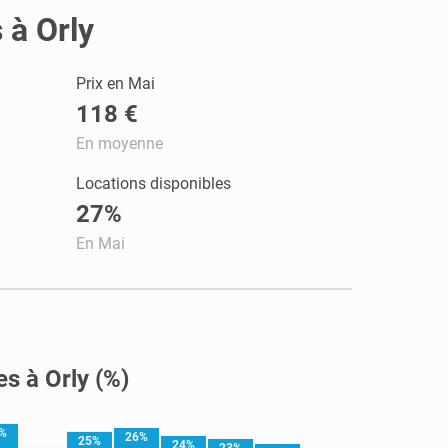
 à Orly
Prix en Mai
118 €
En moyenne
Locations disponibles
27%
En Mai
s à Orly (%)
%
26%
25%
24%
23%