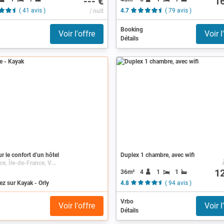
--- €
1
( 41 avis )
/ nuit
4.7
( 79 avis )
Booking
Voir l'offre
Voir l
Détails
r le confort d'un hôtel
Duplex 1 chambre, avec wifi
Orly, France, Île-de-France, Val-de-Marne
1
36m²
4
1
1
z sur Kayak - Orly
4.8
( 94 avis )
Vrbo
Voir l'offre
Voir l
Détails