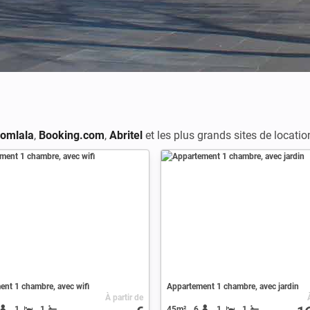
omlala
,
Booking.com
,
Abritel
et les plus grands sites de locatio
nt 1 chambre, avec wifi
Appartement 1 chambre, avec jardin
À partir de
1
1
45m²
6
1
1