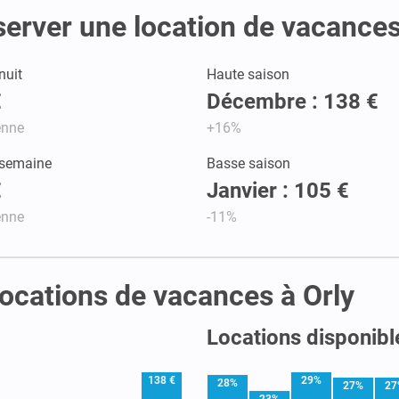
server une location de vacances
nuit
Haute saison
€
Décembre : 138 €
enne
+16%
 semaine
Basse saison
€
Janvier : 105 €
enne
-11%
 locations de vacances à Orly
Locations disponible
138 €
29%
28%
27%
27
23%