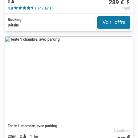
289 €
3
4.8
( 147 avis )
/ nuit
Booking
Voir l'offre
Détails
Tente 1 chambre, avec parking
À partir de
--- €
23m²
2
1