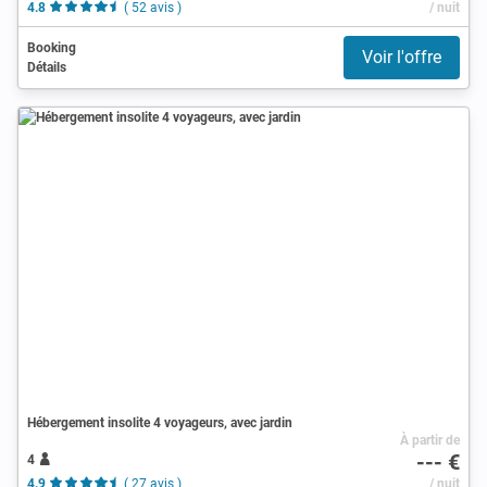
4.8
( 52 avis )
/ nuit
Booking
Voir l'offre
Détails
Hébergement insolite 4 voyageurs, avec jardin
À partir de
--- €
4
4.9
( 27 avis )
/ nuit