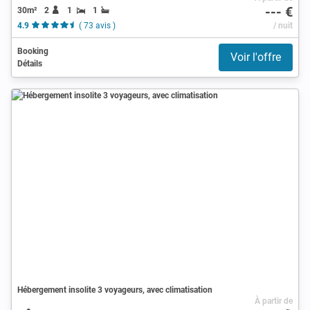
--- €
30m²
2
1
1
4.9
( 73 avis )
/ nuit
Booking
Voir l'offre
Détails
Hébergement insolite 3 voyageurs, avec climatisation
À partir de