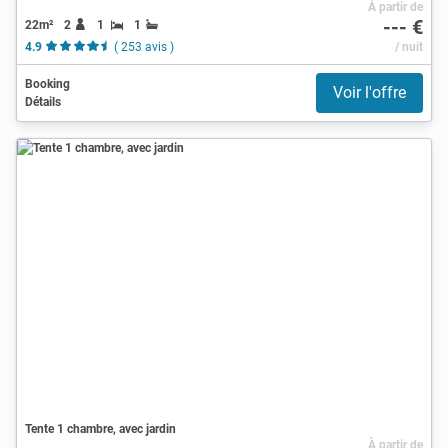
À partir de
--- €
22m²
2
1
1
4.9
( 253 avis )
/ nuit
Booking
Voir l'offre
Détails
Tente 1 chambre, avec jardin
À partir de