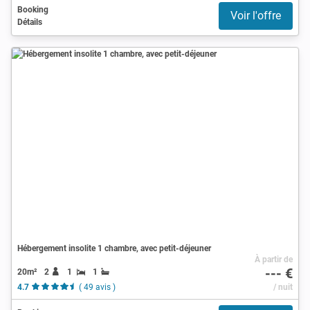
Booking
Voir l'offre
Détails
Hébergement insolite 1 chambre, avec petit-déjeuner
À partir de
--- €
20m²
2
1
1
4.7
( 49 avis )
/ nuit