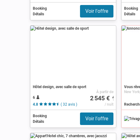
Booking
Booking
Voir l'offre
Détails
Détails
Annonce
Hôtel design, avec salle de sport
Vous rêve
À partir de
2 545 €
6
4.8
( 32 avis )
/ nuit
Booking
Voir l'offre
Détails