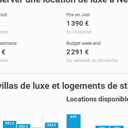
nuit
Prix en Juin
€
1 390 €
enne
En moyenne
 semaine
Budget week-end
 €
2 291 €
enne
Du vendredi au dimanche
 villas de luxe et logements de 
Locations disponibl
44%
993 €
924 €
892 €