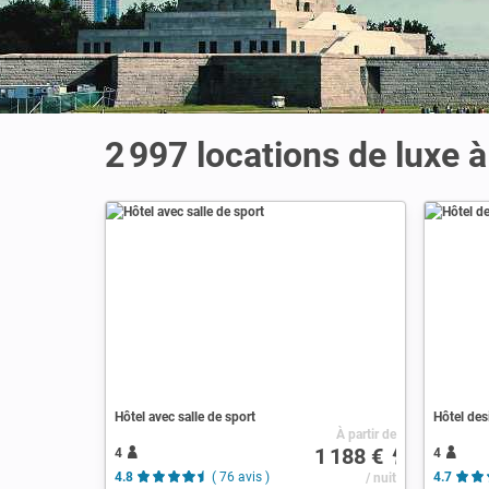
2 997 locations de luxe 
Hôtel avec salle de sport
Hôtel des
À partir de
1 188 €
4
4
4.8
( 76 avis )
/ nuit
4.7