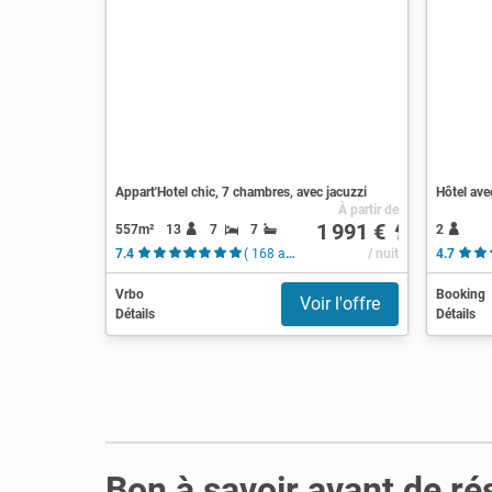
Appart'Hotel chic, 7 chambres, avec jacuzzi
Hôtel ave
À partir de
1 991 €
557m²
13
7
7
2
7.4
( 168 avis )
/ nuit
4.7
Vrbo
Booking
Voir l'offre
Détails
Détails
Bon à savoir avant de ré