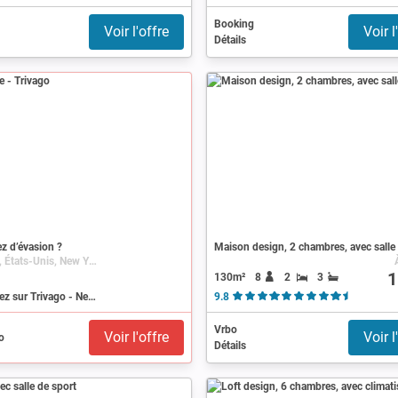
Booking
Voir l'offre
Voir l
Détails
z d’évasion ?
Maison design, 2 chambres, avec salle
New York, États-Unis, New York (état)
1
130m²
8
2
3
Recherchez sur Trivago - New York
9.8
( 13 avis 
Vrbo
Voir l'offre
Voir l
Détails