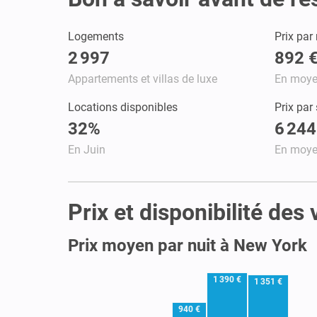
Logements
Prix par 
2 997
892 
Appartements et villas de luxe
En moy
Locations disponibles
Prix par
32%
6 244
En Juin
En moy
Prix et disponibilité des
Prix moyen par nuit à New York
1 390 €
1 351 €
940 €