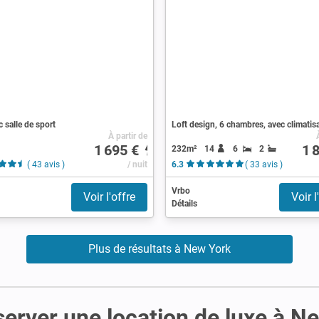
c salle de sport
Loft design, 6 chambres, avec climatis
À partir de
1 695 €
1 
232m²
14
6
2
( 43 avis )
/ nuit
6.3
( 33 avis )
Vrbo
Voir l'offre
Voir l
Détails
Plus de résultats à New York
server une location de luxe à N