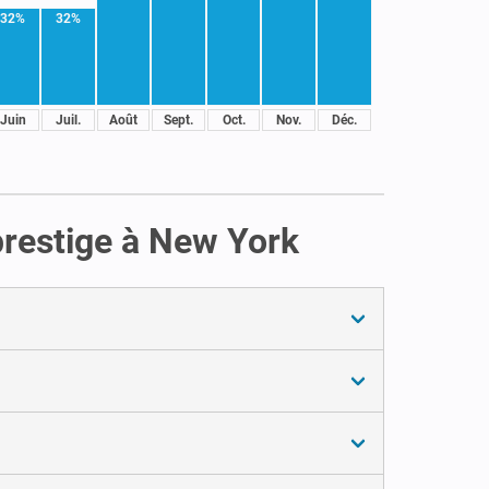
32%
32%
Juin
Juil.
Août
Sept.
Oct.
Nov.
Déc.
prestige à New York