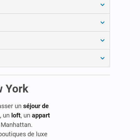
w York
passer un
séjour de
, un
loft
, un
appart
e Manhattan.
boutiques de luxe