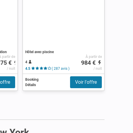
ation
Hôtel avec piscine
À partir de
À partir de
875 €
984 €
4
/ nuit
4.5
( 287 avis )
/ nuit
Booking
'offre
Voir l'offre
Détails
ew York