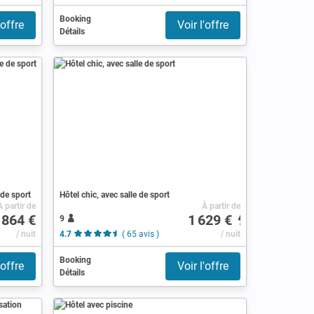
Booking
'offre
Voir l'offre
Détails
 de sport
Hôtel chic, avec salle de sport
À partir de
À partir de
 864 €
1 629 €
9
)
/ nuit
4.7
( 65 avis )
/ nuit
Booking
'offre
Voir l'offre
Détails