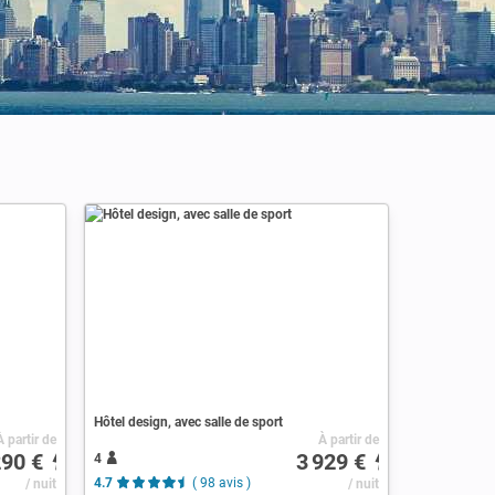
Hôtel design, avec salle de sport
À partir de
À partir de
290 €
3 929 €
4
/ nuit
4.7
( 98 avis )
/ nuit