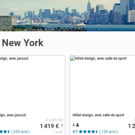
à New York
ign, avec jacuzzi
Hôtel design, avec salle de sport
À partir de
1 419 €
1 
4
( 255 avis )
/ nuit
4.7
( 126 avis )