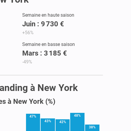
Semaine en haute saison
Juin : 9 730 €
+56%
Semaine en basse saison
Mars : 3 185 €
-49%
standing à New York
es à New York (%)
48%
47%
43%
42%
38%