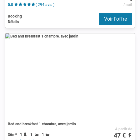
5.0
( 294 avis )
/ nuit
Booking
Voir l'offre
Détails
Bed and breakfast 1 chambre, avec jardin
À partir de
47 €
36m²
1
1
1