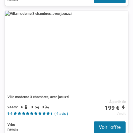
Villa moderne 3 chambres, avec jacuzzi
À partir de
199 €
244m²
6
3
3
9.6
( 6 avis )
/ nuit
Vrbo
Voir l'offre
Détails