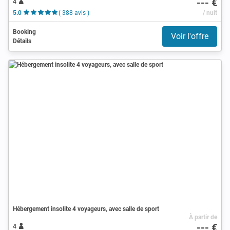
--- €
4
5.0
( 388 avis )
/ nuit
Booking
Voir l'offre
Détails
Hébergement insolite 4 voyageurs, avec salle de sport
À partir de
--- €
4