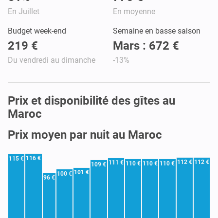
En Juillet
En moyenne
Budget week-end
Semaine en basse saison
219 €
Mars : 672 €
Du vendredi au dimanche
-13%
Prix et disponibilité des gîtes au
Maroc
Prix moyen par nuit au Maroc
116 €
115 €
112 €
112 €
111 €
110 €
110 €
110 €
109 €
101 €
100 €
96 €