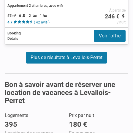
Appartement 2 chambres, avec wifi
À partir de
246 €
57m²
6
2
1
4.7
( 42 avis )
/ nuit
Booking
Voir l'offre
Détails
Plus de résultats à Levallois-Perret
Bon à savoir avant de réserver une
location de vacances à Levallois-
Perret
Logements
Prix par nuit
395
180 €