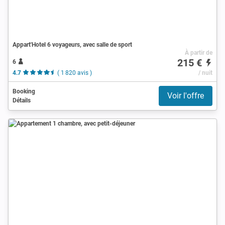
Appart'Hotel 6 voyageurs, avec salle de sport
À partir de
215 €
6
4.7
( 1 820 avis )
/ nuit
Booking
Voir l'offre
Détails