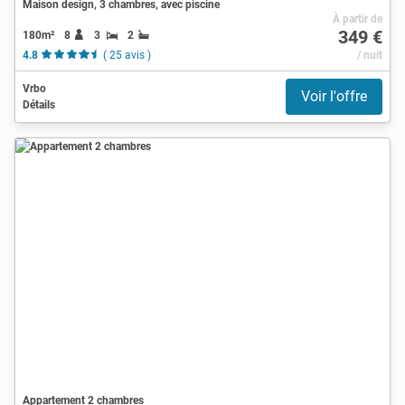
Maison design, 3 chambres, avec piscine
À partir de
349 €
180m²
8
3
2
4.8
( 25 avis )
/ nuit
Vrbo
Voir l'offre
Détails
Appartement 2 chambres