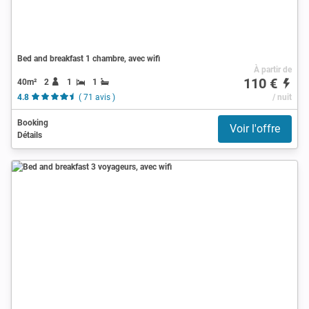
Bed and breakfast 1 chambre, avec wifi
À partir de
110 €
40m²
2
1
1
4.8
( 71 avis )
/ nuit
Booking
Voir l'offre
Détails