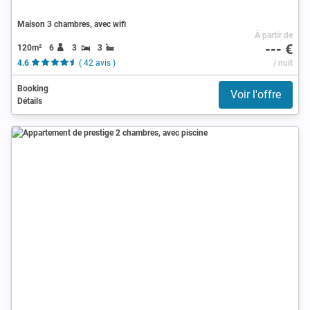
Maison 3 chambres, avec wifi
À partir de
--- €
120m²
6
3
3
4.6
( 42 avis )
/ nuit
Booking
Voir l'offre
Détails