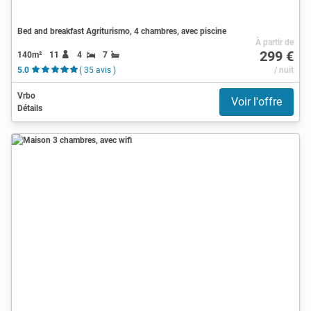
Bed and breakfast Agriturismo, 4 chambres, avec piscine
À partir de
299 €
140m²
11
4
7
5.0
( 35 avis )
/ nuit
Vrbo
Voir l'offre
Détails