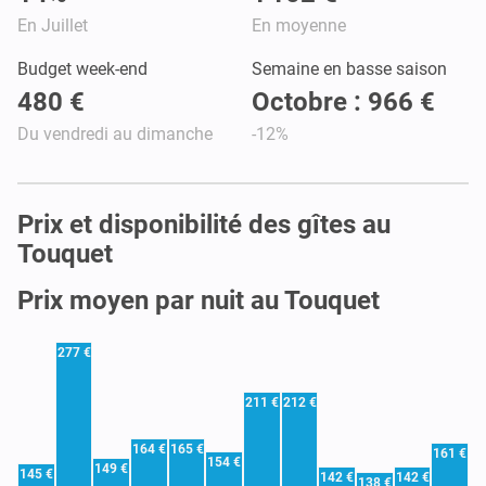
En Juillet
En moyenne
Budget week-end
Semaine en basse saison
480 €
Octobre : 966 €
Du vendredi au dimanche
-12%
Prix et disponibilité des gîtes au
Touquet
Prix moyen par nuit au Touquet
277 €
211 €
212 €
164 €
165 €
161 €
154 €
149 €
145 €
142 €
142 €
138 €