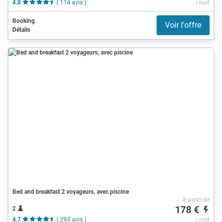
4.8
( 114 avis )
/ nuit
Booking
Voir l'offre
Détails
Bed and breakfast 2 voyageurs, avec piscine
À partir de
178 €
2
4.7
( 293 avis )
/ nuit