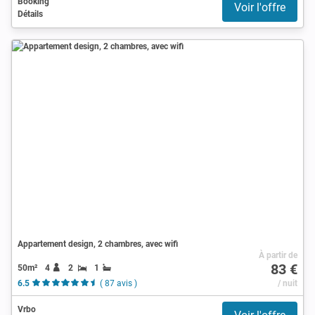
Booking
Voir l'offre
Détails
Appartement design, 2 chambres, avec wifi
À partir de
83 €
50m²
4
2
1
6.5
( 87 avis )
/ nuit
Vrbo