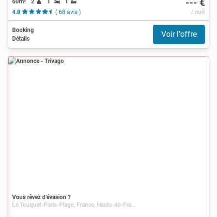
--- €
60m²
2
1
1
4.8
( 68 avis )
/ nuit
Booking
Voir l'offre
Détails
Annonce
Vous rêvez d’évasion ?
Le Touquet-Paris-Plage, France, Hauts-de-France, Nord-Pas-de-Calais, Pas-de-Calais