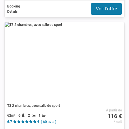
Booking
Voir l'offre
Détails
T3 2 chambres, avec salle de sport
À partir de
116 €
62m²
6
2
1
6.7
( 60 avis )
/ nuit