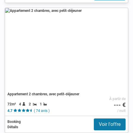
Appartement 2 chambres, avec petit-déjeuner
À partir de
--- €
72m²
4
2
1
4.7
( 74 avis )
/ nuit
Booking
Voir l'offre
Détails