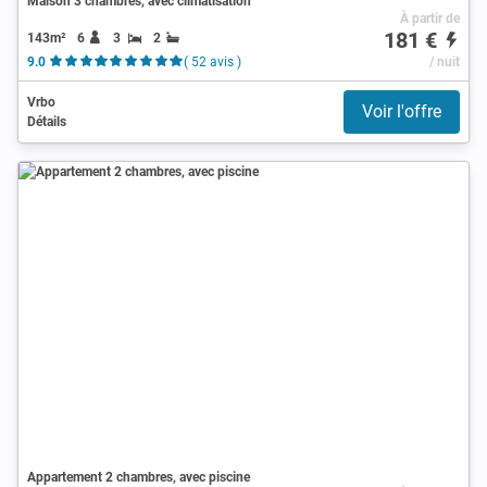
Maison 3 chambres, avec climatisation
À partir de
181 €
143m²
6
3
2
9.0
( 52 avis )
/ nuit
Vrbo
Voir l'offre
Détails
Appartement 2 chambres, avec piscine