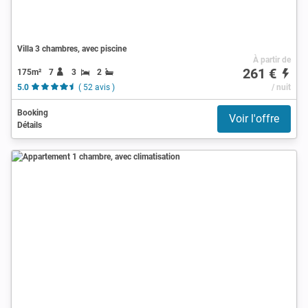
Villa 3 chambres, avec piscine
À partir de
261 €
175m²
7
3
2
5.0
( 52 avis )
/ nuit
Booking
Voir l'offre
Détails