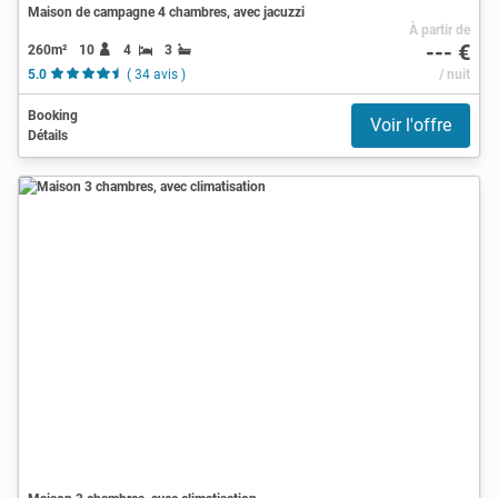
Maison de campagne 4 chambres, avec jacuzzi
À partir de
--- €
260m²
10
4
3
5.0
( 34 avis )
/ nuit
Booking
Voir l'offre
Détails