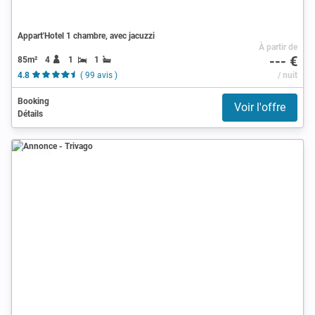
Appart'Hotel 1 chambre, avec jacuzzi
À partir de
--- €
85m²
4
1
1
4.8
( 99 avis )
/ nuit
Booking
Voir l'offre
Détails
Annonce