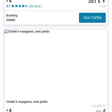
261 €
6
4.7
( 82 avis )
/ nuit
Booking
Voir l'offre
Détails
Chalet 6 voyageurs, avec jardin
À partir de
--- €
6