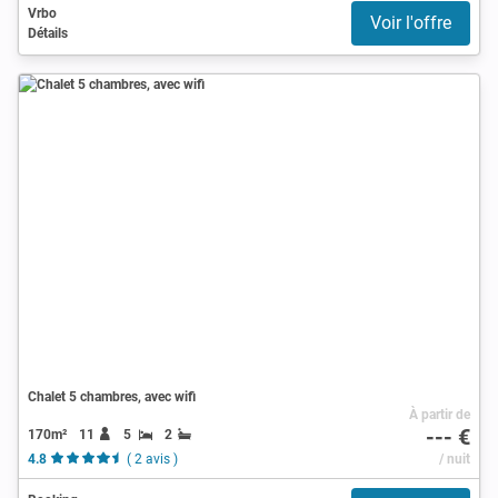
Vrbo
Voir l'offre
Détails
Chalet 5 chambres, avec wifi
À partir de
--- €
170m²
11
5
2
4.8
( 2 avis )
/ nuit