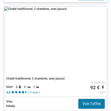
Chalet traditionnel, 2 chambres, avec jacuzzi
À partir de
92 €
60m²
5
2
1
4.8
( 5 avis )
/ nuit
Vrbo
Voir l'offre
Détails