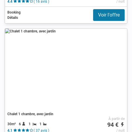
4.4
( 16 avis )
/ nuit
Booking
Voir l'offre
Détails
Chalet 1 chambre, avec jardin
À partir de
94 €
30m²
6
1
1
4.1
( 37 avis )
/ nuit