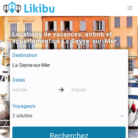
Locations de vacances, airbnb et
appartements à La Seyne-sur-Mer
Destination
Dates
Voyageurs
2 adultes