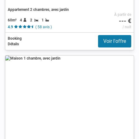
Appartement 2 chambres, avec jardin
À partir de
--- €
60m²
4
2
1
4.9
( 58 avis )
/ nuit
Booking
Voir l'offre
Détails