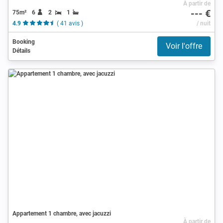
À partir de
--- €
75m²
6
2
1
4.9
( 41 avis )
/ nuit
Booking
Voir l'offre
Détails
Appartement 1 chambre, avec jacuzzi
À partir de