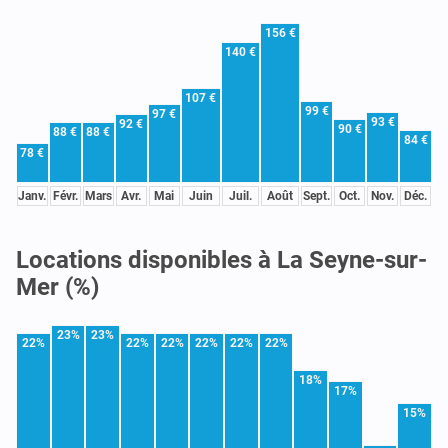
156 €
140 €
107 €
99 €
97 €
93 €
92 €
90 €
88 €
88 €
84 €
78 €
Janv.
Févr.
Mars
Avr.
Mai
Juin
Juil.
Août
Sept.
Oct.
Nov.
Déc.
Locations disponibles à La Seyne-sur-
Mer (%)
23%
23%
22%
22%
22%
22%
22%
22%
18%
17%
15%