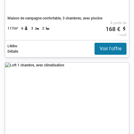
Maison de campagne confortable, 3 chambres, avec piscine
À partir de
168 €
117m²
6
3
2
/ nuit
Likibu
Voir l'offre
Détails