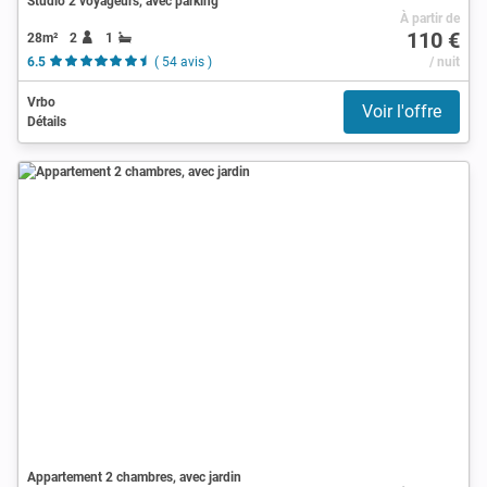
Studio 2 voyageurs, avec parking
À partir de
110 €
28m²
2
1
6.5
( 54 avis )
/ nuit
Vrbo
Voir l'offre
Détails
Appartement 2 chambres, avec jardin