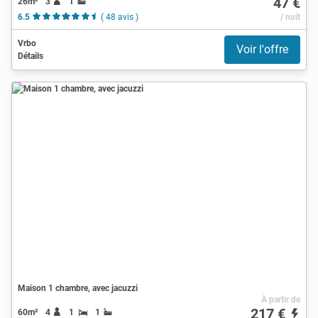
47 €
26m²
3
1
6.5
( 48 avis )
/ nuit
Vrbo
Voir l'offre
Détails
Maison 1 chambre, avec jacuzzi
À partir de
217 €
60m²
4
1
1