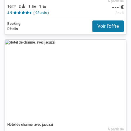
À partir de
--- €
16m²
2
1
1
4.9
( 93 avis )
/ nuit
Booking
Voir l'offre
Détails
Hôtel de charme, avec jacuzzi
À partir de