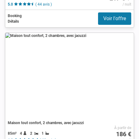
5.0
( 44 avis )
/ nuit
Booking
Voir l'offre
Détails
Maison tout confort, 2 chambres, avec jacuzzi
À partir de
186 €
85m²
4
2
1