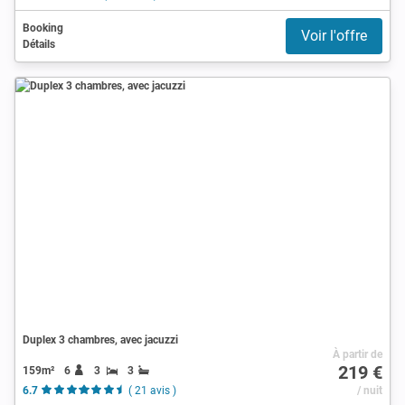
Booking
Voir l'offre
Détails
Duplex 3 chambres, avec jacuzzi
À partir de
219 €
159m²
6
3
3
6.7
( 21 avis )
/ nuit