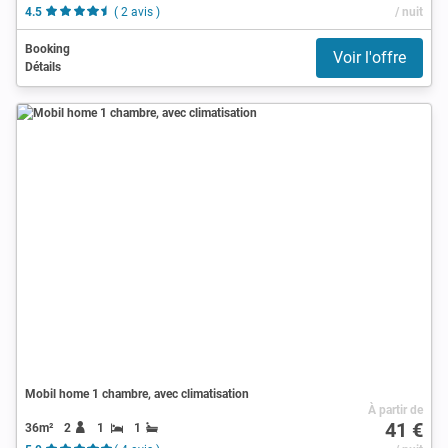
4.5
( 2 avis )
/ nuit
Booking
Voir l'offre
Détails
Mobil home 1 chambre, avec climatisation
À partir de
41 €
36m²
2
1
1