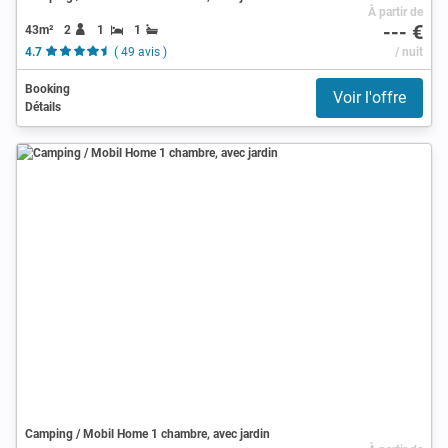
À partir de
--- €
43m²
2
1
1
4.7
( 49 avis )
/ nuit
Booking
Voir l'offre
Détails
Camping / Mobil Home 1 chambre, avec jardin