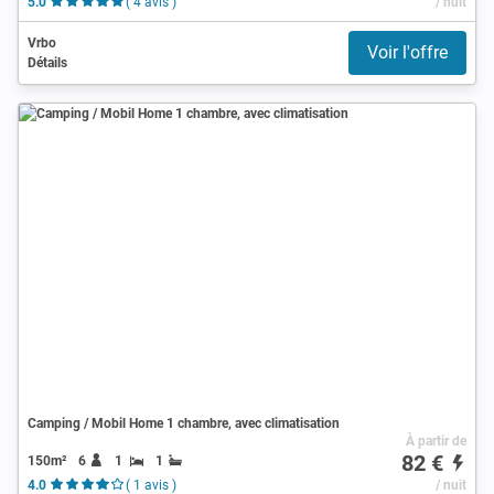
5.0
( 4 avis )
/ nuit
Vrbo
Voir l'offre
Détails
Camping / Mobil Home 1 chambre, avec climatisation
À partir de
82 €
150m²
6
1
1
4.0
( 1 avis )
/ nuit