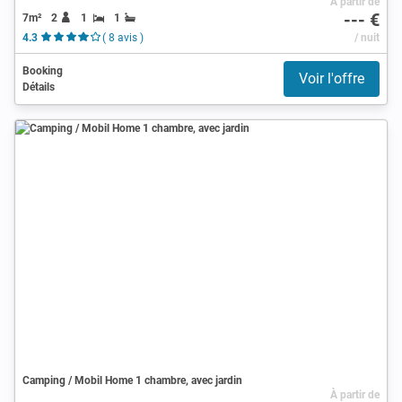
À partir de
--- €
7m²
2
1
1
4.3
( 8 avis )
/ nuit
Booking
Voir l'offre
Détails
Camping / Mobil Home 1 chambre, avec jardin
À partir de