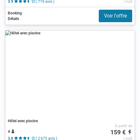
3.9
( 719 avis )
/ nuit
Booking
Voir l'offre
Détails
Hôtel avec piscine
À partir de
159 €
4
3.8
( 2 675 avis )
/ nuit