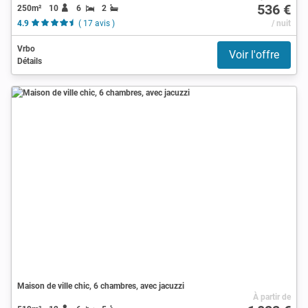
536 €
250m²
10
6
2
4.9
( 17 avis )
/ nuit
Vrbo
Voir l'offre
Détails
Maison de ville chic, 6 chambres, avec jacuzzi
À partir de