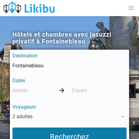
Hôtels et chambres avec jacuzzi
privatif à Fontainebleau
Destination
Dates
Voyageurs
2 adultes