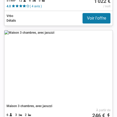
1 022 €
519m²
12
6
5
4.0
( 4 avis )
/ nuit
Vrbo
Voir l'offre
Détails
Maison 3 chambres, avec jacuzzi
À partir de
246 €
6
3
2