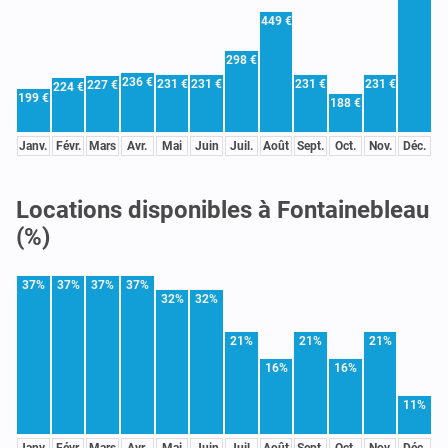
449 €
298 €
236 €
231 €
231 €
231 €
231 €
227 €
224 €
199 €
188 €
Janv.
Févr.
Mars
Avr.
Mai
Juin
Juil.
Août
Sept.
Oct.
Nov.
Déc.
Locations disponibles à Fontainebleau
(%)
37%
37%
37%
37%
32%
32%
21%
21%
21%
16%
16%
11%
Janv.
Févr.
Mars
Avr.
Mai
Juin
Juil.
Août
Sept.
Oct.
Nov.
Déc.