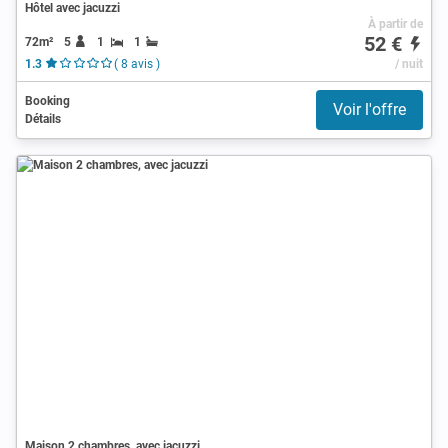
Hôtel avec jacuzzi
À partir de
52 €
72m²
5
1
1
1.3
( 8 avis )
/ nuit
Booking
Voir l'offre
Détails
Maison 2 chambres, avec jacuzzi