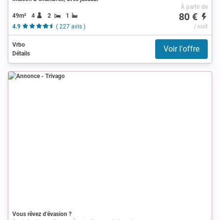
À partir de
80 €
49m²
4
2
1
4.9
( 227 avis )
/ nuit
Vrbo
Voir l'offre
Détails
Annonce
Vous rêvez d’évasion ?