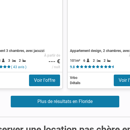
nt 3 chambres, avec jacuzzi
Appartement design, 2 chambres, avec
À partir de
--- €
8
3
2
101m²
6
2
2
( 43 avis )
/ nuit
9.8
( 114 avi
Vrbo
Voir l'offre
Voir l
Détails
Plus de résultats en Floride
server une location pas chère e