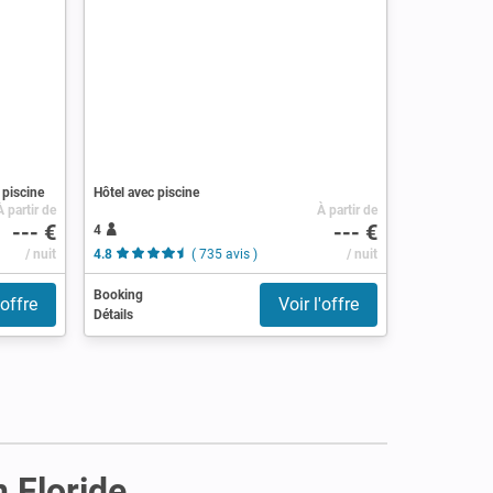
 piscine
Hôtel avec piscine
À partir de
À partir de
--- €
--- €
4
s )
/ nuit
4.8
( 735 avis )
/ nuit
Booking
'offre
Voir l'offre
Détails
n Floride