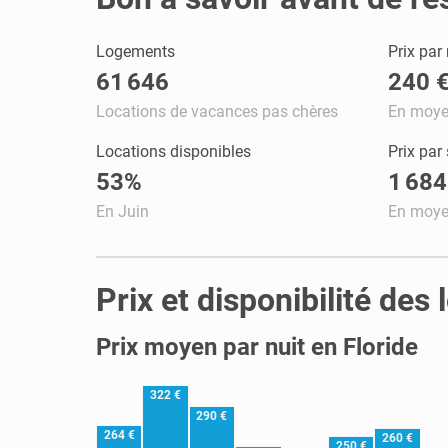
Logements
Prix par 
61 646
240 
Locations de vacances pas chères
En moy
Locations disponibles
Prix par
53%
1 684
En Juin
En moy
Prix et disponibilité de
Prix moyen par nuit en Floride
322 €
290 €
264 €
260 €
250 €