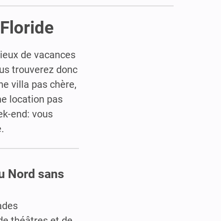
Floride
mieux de vacances
ous trouverez donc
une villa pas chère,
ne location pas
ek-end: vous
.
du Nord sans
pades
e théâtres et de