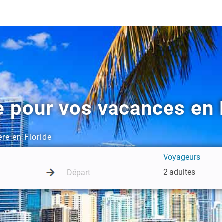
e pour vos vacances en 
re en Floride
Voyageurs
2 adultes