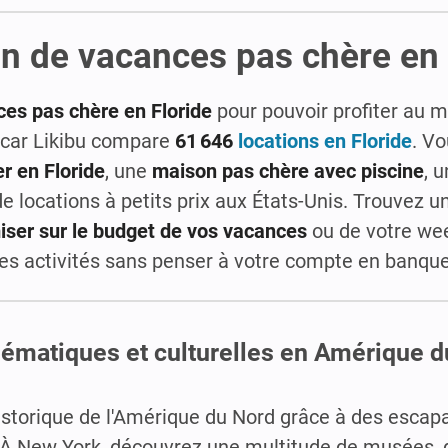
on de vacances pas chère en 
ces pas chère en Floride
pour pouvoir profiter au 
 car Likibu compare
61 646
locations en Floride
. V
r en Floride
, une
maison pas chère avec piscine
, 
 locations à petits prix aux États-Unis. Trouvez u
ser sur le budget de vos vacances
ou de votre we
 des activités sans penser à votre compte en banque
lématiques et culturelles en Amérique 
historique de l'Amérique du Nord grâce à des esca
 New York, découvrez une multitude de musées, d