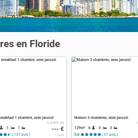
res en Floride
reakfast 1 chambre, avec jacuzzi
Maison 3 chambres, avec jacuzzi
À partir de
--- €
1
1
129m²
6
3
2
( 137 avis )
/ nuit
5.0
( 57 avis )