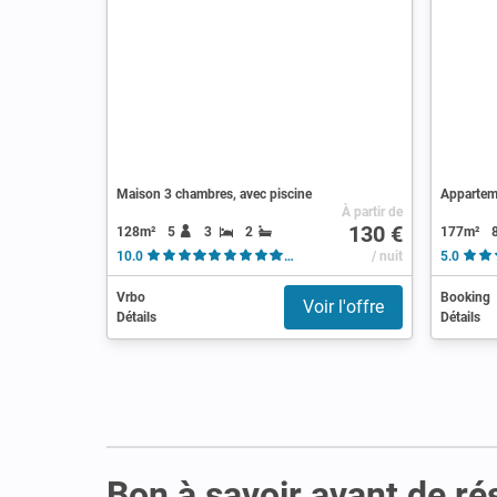
Maison 3 chambres, avec piscine
Apparteme
À partir de
130 €
128m²
5
3
2
177m²
10.0
( 116 avis )
/ nuit
5.0
Vrbo
Booking
Voir l'offre
Détails
Détails
Bon à savoir avant de ré