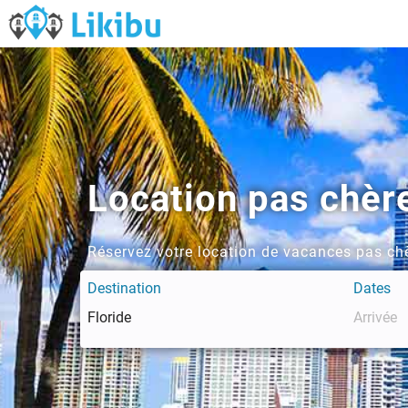
Location pas chèr
Réservez votre location de vacances pas chè
Destination
Dates