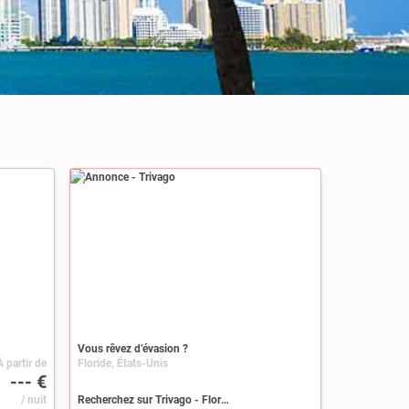
Annonce
Vous rêvez d’évasion ?
À partir de
Floride, États-Unis
--- €
/ nuit
Recherchez sur Trivago - Floride