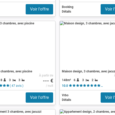
Booking
Voir l'offre
Voir l
Détails
 chambres, avec piscine
Maison design, 3 chambres, avec jacuz
À partir de
--- €
8
3
3
148m²
6
3
2
( 47 avis )
/ nuit
10.0
( 131 av
Vrbo
Voir l'offre
Voir l
Détails