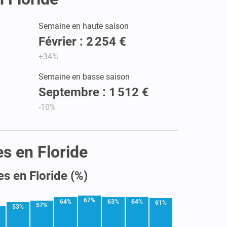
Semaine en haute saison
Février : 2 254 €
+34%
Semaine en basse saison
Septembre : 1 512 €
-10%
es en Floride
es en Floride (%)
67%
64%
63%
64%
61%
57%
53%