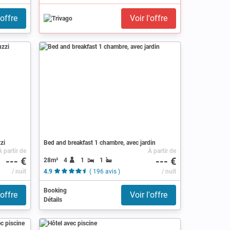
'offre
Voir l'offre
zi
Bed and breakfast 1 chambre, avec jardin
À partir de
À partir de
--- €
--- €
28m²
4
1
1
is )
/ nuit
4.9
( 196 avis )
/ nuit
Booking
'offre
Voir l'offre
Détails