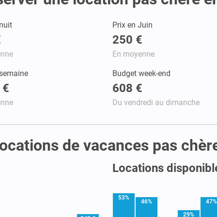
nuit
Prix en Juin
€
250 €
enne
En moyenne
 semaine
Budget week-end
 €
608 €
enne
Du vendredi au dimanche
s locations de vacances pas chèr
Locations disponibl
53%
46%
47%
29%