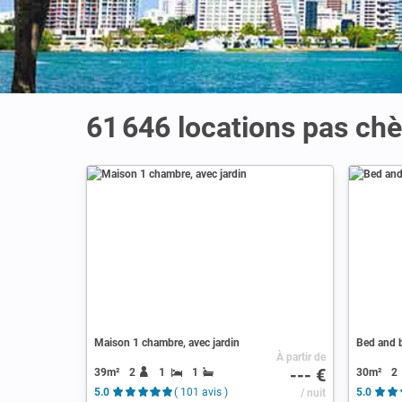
61 646 locations pas chè
Maison 1 chambre, avec jardin
Bed and b
À partir de
--- €
39m²
2
1
1
30m²
2
5.0
( 101 avis )
/ nuit
5.0