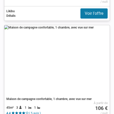
/ nuit
Likibu
Voir l'offre
Détails
Maison de campagne confortable, 1 chambre, avec vue sur mer
À partir de
106 €
45m²
3
1
1
4.4
( 5 avis )
/ nuit