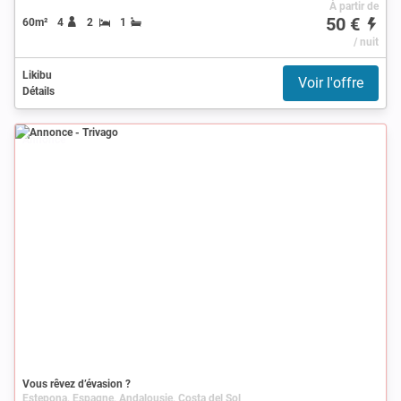
À partir de
50 €
60m²
4
2
1
/ nuit
Likibu
Voir l'offre
Détails
Annonce
Vous rêvez d’évasion ?
Estepona, Espagne, Andalousie, Costa del Sol