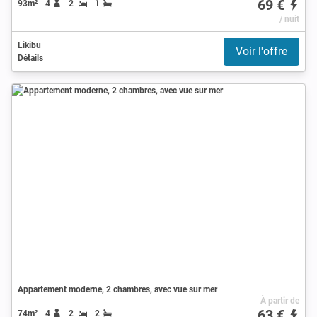
69 €
93m²
4
2
1
/ nuit
Likibu
Voir l'offre
Détails
Appartement moderne, 2 chambres, avec vue sur mer
À partir de
63 €
74m²
4
2
2