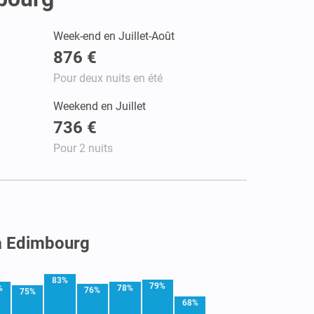
Week-end en Juillet-Août
876 €
Pour deux nuits en été
Weekend en Juillet
736 €
Pour 2 nuits
 à Edimbourg
83%
79%
%
78%
76%
75%
68%