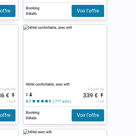
Booking
'offre
Voir l'offre
Détails
Hôtel confortable, avec wifi
À partir de
À partir de
36 €
339 €
2
/ nuit
4.7
( 777 avis )
/ nuit
Booking
'offre
Voir l'offre
Détails