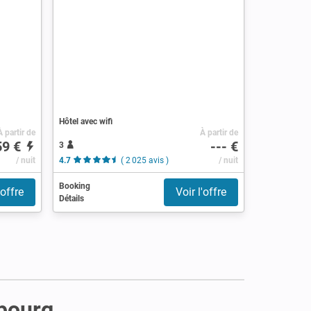
Hôtel avec wifi
À partir de
À partir de
59 €
--- €
3
/ nuit
4.7
( 2 025 avis )
/ nuit
Booking
'offre
Voir l'offre
Détails
mbourg