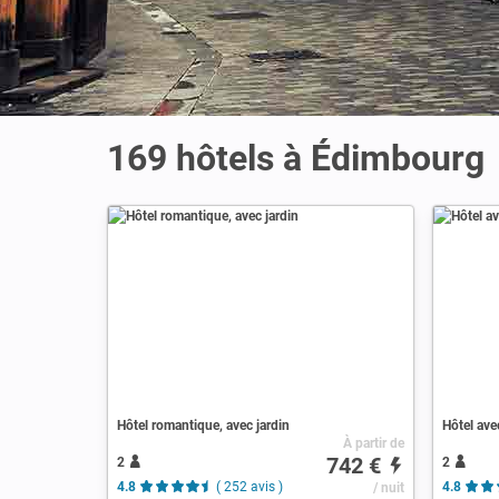
169 hôtels à Édimbourg
Hôtel romantique, avec jardin
Hôtel ave
À partir de
742 €
2
2
4.8
( 252 avis )
/ nuit
4.8