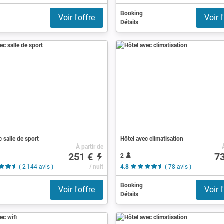
Booking
Voir l'offre
Voir l
Détails
c salle de sport
Hôtel avec climatisation
À partir de
251 €
7
2
( 2 144 avis )
/ nuit
4.8
( 78 avis )
Booking
Voir l'offre
Voir l
Détails