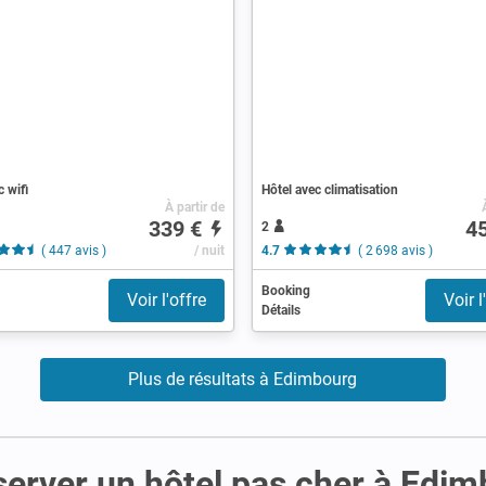
c wifi
Hôtel avec climatisation
À partir de
339 €
4
2
( 447 avis )
/ nuit
4.7
( 2 698 avis )
Booking
Voir l'offre
Voir l
Détails
Plus de résultats à Edimbourg
server un hôtel pas cher à Edi