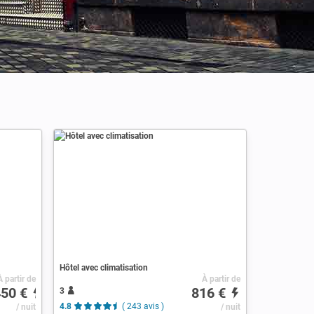
Hôtel avec climatisation
À partir de
À partir de
450 €
816 €
3
/ nuit
4.8
( 243 avis )
/ nuit