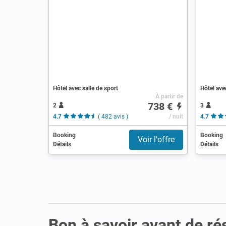
Hôtel avec salle de sport
Hôtel ave
À partir de
738 €
2
3
4.7
( 482 avis )
/ nuit
4.7
Booking
Booking
Voir l'offre
Détails
Détails
Bon à savoir avant de ré