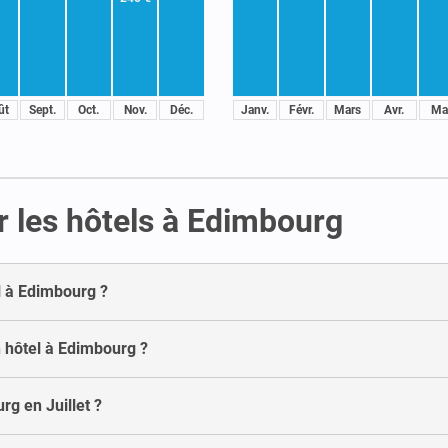
ût
Sept.
Oct.
Nov.
Déc.
Janv.
Févr.
Mars
Avr.
Ma
r les hôtels à Edimbourg
l à Edimbourg ?
 hôtel à Edimbourg ?
rg en Juillet ?