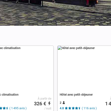
c climatisation
Hôtel avec petit-déjeuner
À partir de
326 €
1 
2
( 1 495 avis )
/ nuit
4.8
( 116 avis )