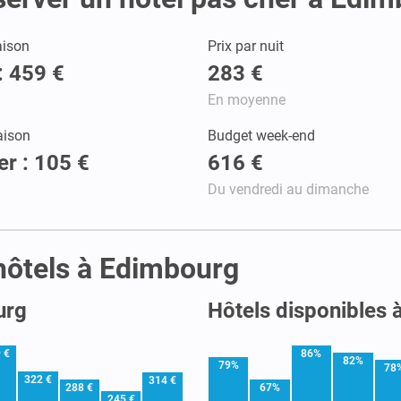
aison
Prix par nuit
: 459 €
283 €
En moyenne
aison
Budget week-end
er : 105 €
616 €
Du vendredi au dimanche
 hôtels à Edimbourg
urg
Hôtels disponibles
 €
86%
82%
79%
78
322 €
314 €
288 €
67%
245 €