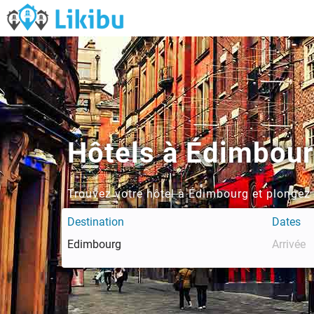
Hôtels à Édimbou
Trouvez votre hôtel à Édimbourg et plongez 
Destination
Dates