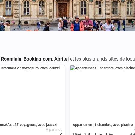
r
Roomlala
,
Booking.com
,
Abritel
et les plus grands sites de loca
reakfast 27 voyageurs, avec jacuzzi
Appartement 1 chambre, avec piscine
À partir de
35m²
2
1
1