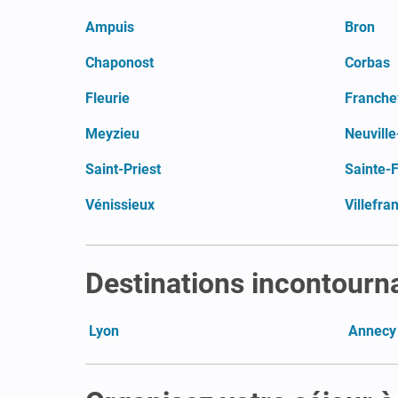
Ampuis
Bron
Chaponost
Corbas
Fleurie
Franchev
Meyzieu
Neuvill
Saint-Priest
Sainte-
Vénissieux
Villefr
Destinations incontourn
Lyon
Annecy