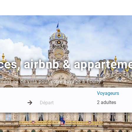
ces, airbnb & apparteme
ment ou de villa pour votre voyage à Écully
Voyageurs
2 adultes