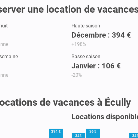
server une location de vacances
nuit
Haute saison
€
Décembre : 394 €
enne
+198%
 semaine
Basse saison
€
Janvier : 106 €
enne
-20%
 locations de vacances à Écully
Locations disponible
394 €
36%
34%
34