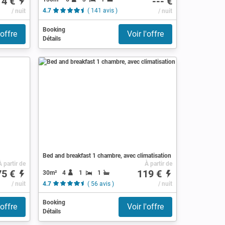
14 €
--- €
/ nuit
4.7
( 141 avis )
/ nuit
Booking
'offre
Voir l'offre
Détails
Bed and breakfast 1 chambre, avec climatisation
À partir de
À partir de
75 €
119 €
30m²
4
1
1
/ nuit
4.7
( 56 avis )
/ nuit
Booking
'offre
Voir l'offre
Détails