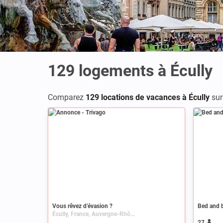
129
logements à Écully
Comparez
129 locations de vacances à Écully
su
Annonce
Vous rêvez d’évasion ?
Bed and b
Écully, France, Auvergne-Rhône-Alpes, Rhône-Alpes, Rhône
27