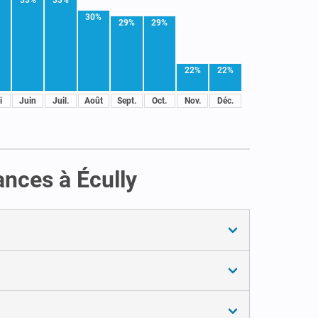
30%
29%
29%
22%
22%
i
Juin
Juil.
Août
Sept.
Oct.
Nov.
Déc.
ances à Écully