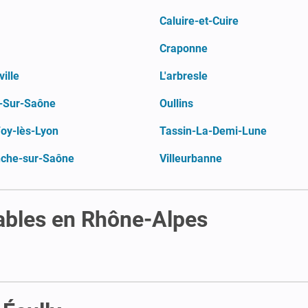
Caluire-et-Cuire
Craponne
ille
L'arbresle
e-Sur-Saône
Oullins
Foy-lès-Lyon
Tassin-La-Demi-Lune
anche-sur-Saône
Villeurbanne
ables en Rhône-Alpes