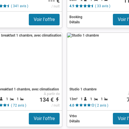
--- €
1
( 341 avis )
/ nuit
4.9
( 33 avis )
Booking
Voir l'offre
Voir l
Détails
reakfast 1 chambre, avec climatisation
Studio 1 chambre
À partir de
134 €
1
1
13m²
1
1
1
( 72 avis )
/ nuit
4.0
( 2 avis )
Vrbo
Voir l'offre
Voir l
Détails