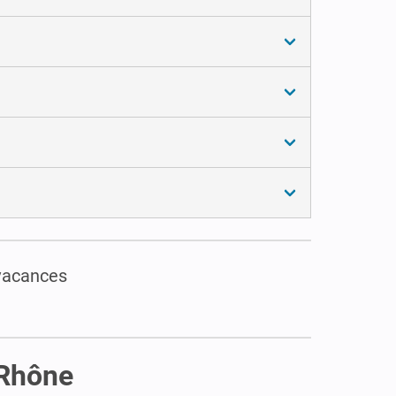
 vacances
 Rhône