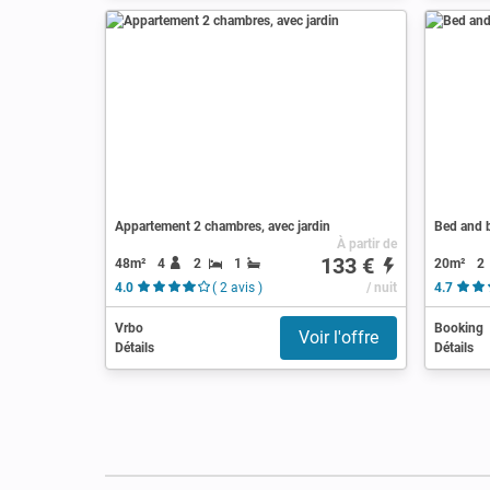
Appartement 2 chambres, avec jardin
Bed and b
À partir de
133 €
48m²
4
2
1
20m²
2
4.0
( 2 avis )
/ nuit
4.7
Vrbo
Booking
Voir l'offre
Détails
Détails