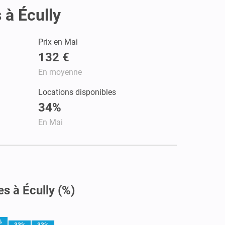
 à Écully
Prix en Mai
132 €
En moyenne
Locations disponibles
34%
En Mai
s à Écully (%)
%
33%
33%