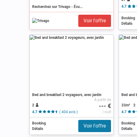
Recherchez sur Trivago - Écully
4.7
Booking
Voir l'offre
Détails
Bed and breakfast 2 voyageurs, avec jardin
Bed and b
À partir de
--- €
2
33m²
2
4.7
( 404 avis )
/ nuit
4.7
Booking
Booking
Voir l'offre
Détails
Détails