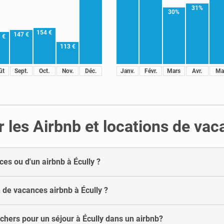
31%
30%
154 €
147 €
 €
113 €
ût
Sept.
Oct.
Nov.
Déc.
Janv.
Févr.
Mars
Avr.
Ma
 les Airbnb et locations de vac
ces ou d'un airbnb à Écully ?
de vacances airbnb à Écully ?
chers pour un séjour à Écully dans un airbnb?