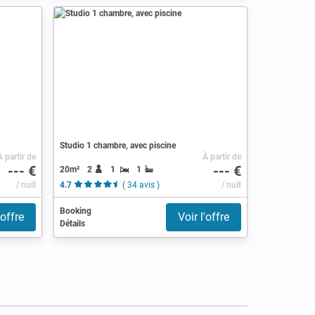
Studio 1 chambre, avec piscine
À partir de
À partir de
--- €
--- €
20m²
2
1
1
/ nuit
4.7
( 34 avis )
/ nuit
Booking
'offre
Voir l'offre
Détails