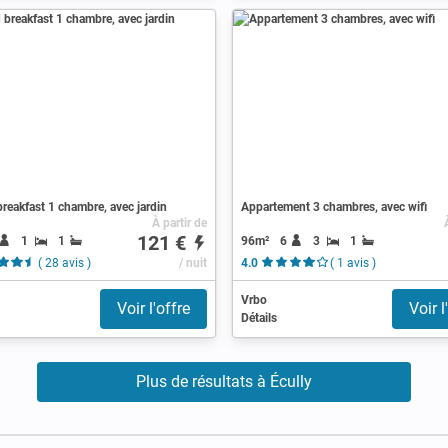
reakfast 1 chambre, avec jardin
Appartement 3 chambres, avec wifi
À partir de
121 €
1
1
96m²
6
3
1
( 28 avis )
/ nuit
4.0
( 1 avis )
Vrbo
Voir l'offre
Voir l
Détails
Plus de résultats à Écully