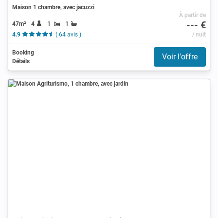
Maison 1 chambre, avec jacuzzi
À partir de
--- €
47m²
4
1
1
4.9
( 64 avis )
/ nuit
Booking
Voir l'offre
Détails