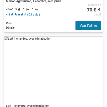
Maison Agriturismo, 1 chambre, avec jardin
À partir de
70 €
49m²
5
1
1
4.8
( 21 avis )
/ nuit
Vrbo
Voir l'offre
Détails
Loft 1 chambre, avec climatisation