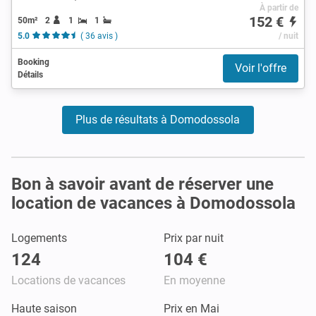
À partir de
152 €
50m²
2
1
1
5.0
( 36 avis )
/ nuit
Booking
Voir l'offre
Détails
Plus de résultats à Domodossola
Bon à savoir avant de réserver une
location de vacances à Domodossola
Logements
Prix par nuit
124
104 €
Locations de vacances
En moyenne
Haute saison
Prix en Mai