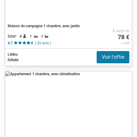
Maison de campagne 1 chambre, avec jardin
À partir de
78 €
52m²
4
1
1
4.7
( 20 avis )
/ nuit
Likibu
Voir l'offre
Détails