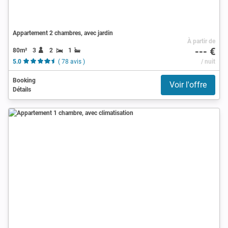
Appartement 2 chambres, avec jardin
À partir de
--- €
80m²
3
2
1
5.0
( 78 avis )
/ nuit
Booking
Voir l'offre
Détails