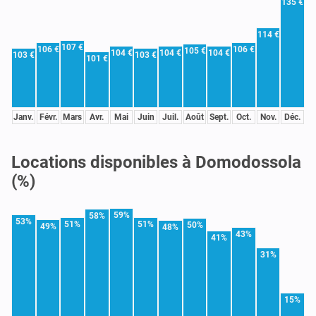
135 €
114 €
107 €
106 €
106 €
105 €
104 €
104 €
104 €
103 €
103 €
101 €
Janv.
Févr.
Mars
Avr.
Mai
Juin
Juil.
Août
Sept.
Oct.
Nov.
Déc.
Locations disponibles à Domodossola
(%)
59%
58%
53%
51%
51%
50%
49%
48%
43%
41%
31%
15%