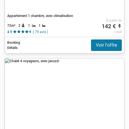
Appartement 1 chambre, avec climatisation
À partir de
142 €
72m²
2
1
1
4.9
( 79 avis )
/ nuit
Booking
Voir l'offre
Détails