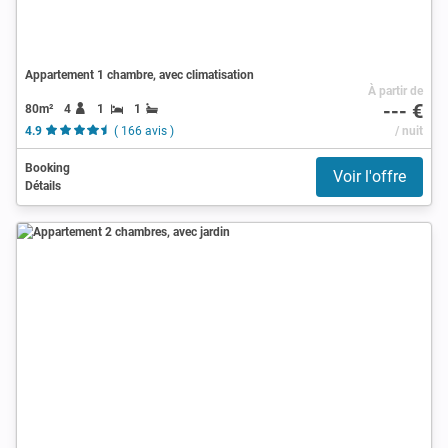
Appartement 1 chambre, avec climatisation
À partir de
--- €
80m²
4
1
1
4.9
( 166 avis )
/ nuit
Booking
Voir l'offre
Détails