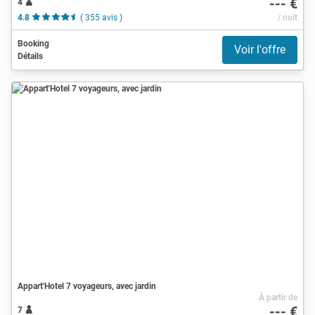
--- €
4
4.8
( 355 avis )
/ nuit
Booking
Voir l'offre
Détails
Appart'Hotel 7 voyageurs, avec jardin
À partir de
--- €
7