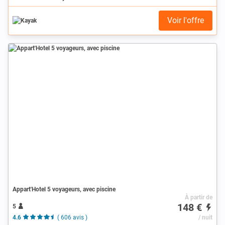
Voir l'offre
Appart'Hotel 5 voyageurs, avec piscine
À partir de
148 €
5
4.6
( 606 avis )
/ nuit