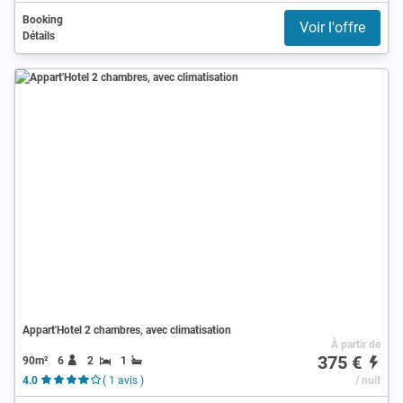
Booking
Voir l'offre
Détails
Appart'Hotel 2 chambres, avec climatisation
À partir de
375 €
90m²
6
2
1
4.0
( 1 avis )
/ nuit