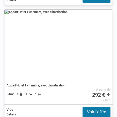
Appart'Hotel 1 chambre, avec climatisation
À partir de
292 €
54m²
4
1
1
/ nuit
Vrbo
Voir l'offre
Détails