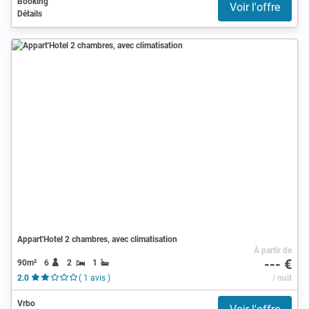
Booking
Voir l'offre
Détails
Appart'Hotel 2 chambres, avec climatisation
À partir de
--- €
90m²
6
2
1
2.0
( 1 avis )
/ nuit
Vrbo