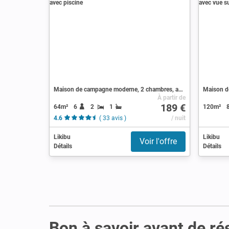
Maison de campagne moderne, 2 chambres, avec piscine
À partir de
189 €
64m²
6
2
1
120m²
4.6
( 33 avis )
/ nuit
Likibu
Likibu
Voir l'offre
Détails
Détails
Bon à savoir avant de ré