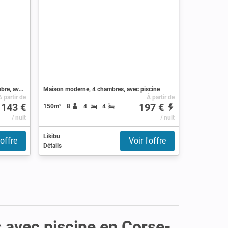
Maison de campagne moderne, 1 chambre, avec piscine
Maison moderne, 4 chambres, avec piscine
À partir de
À partir de
143 €
197 €
150m²
8
4
4
/ nuit
/ nuit
Likibu
'offre
Voir l'offre
Détails
s avec piscine en Corse-