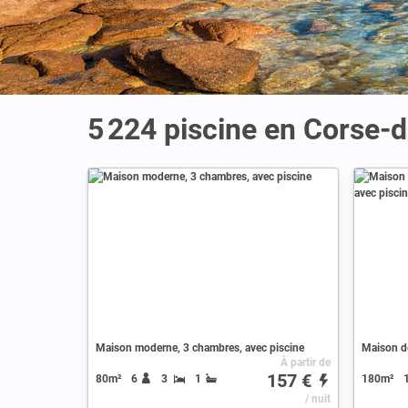
5 224 piscine en Corse-
Maison moderne, 3 chambres, avec piscine
À partir de
157 €
80m²
6
3
1
180m²
/ nuit