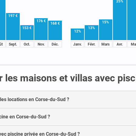
25%
197 €
176 €
15%
168 €
153 €
13%
12%
ût
Sept.
Oct.
Nov.
Déc.
Janv.
Févr.
Mars
Avr.
Ma
 les maisons et villas avec pi
 les locations en Corse-du-Sud ?
cine en Corse-du-Sud ?
vec piscine privée en Corse-du-Sud ?