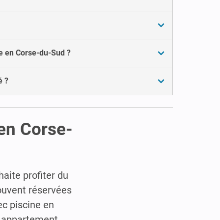
e en Corse-du-Sud ?
é ?
 en Corse-
aite profiter du
souvent réservées
ec piscine en
: appartement