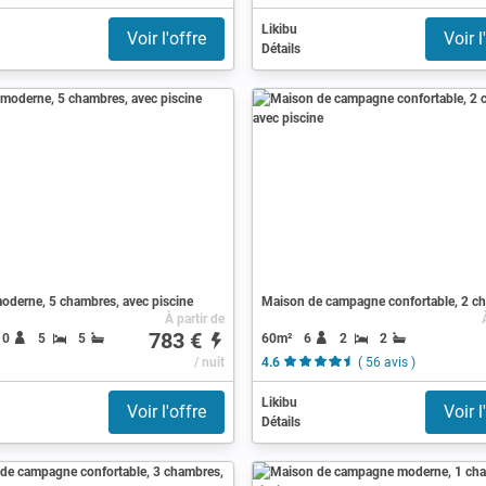
Likibu
Voir l'offre
Voir l
Détails
oderne, 5 chambres, avec piscine
À partir de
783 €
60m²
6
2
2
10
5
5
/ nuit
4.6
( 56 avis )
Likibu
Voir l'offre
Voir l
Détails