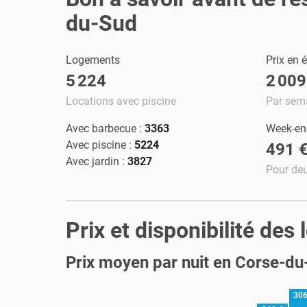
du-Sud
Logements
Prix en é
5 224
2 009
Locations avec piscine
Par sem
Avec barbecue :
3363
Week-end
Avec piscine :
5224
491 
Avec jardin :
3827
Pour deu
Prix et disponibilité de
Prix moyen par nuit en Corse-d
306