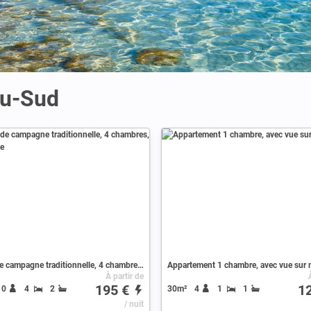
du-Sud
Maison de campagne traditionnelle, 4 chambres, avec piscine
Appartement 1 chambre, avec vue sur 
À partir de
195 €
1
10
4
2
30m²
4
1
1
/ nuit