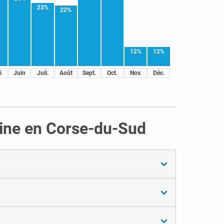
23%
22%
12%
12%
i
Juin
Juil.
Août
Sept.
Oct.
Nov.
Déc.
scine en Corse-du-Sud