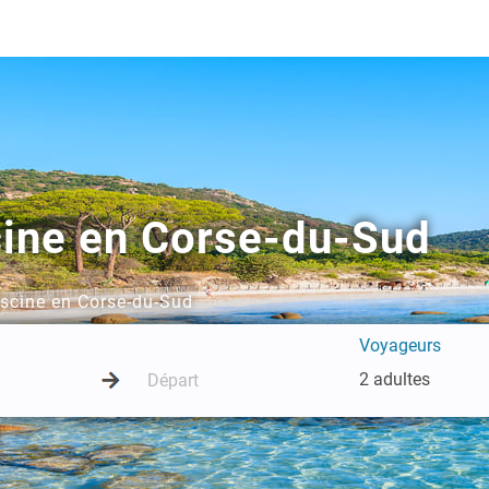
cine en Corse-du-Sud
iscine en Corse-du-Sud
Voyageurs
2 adultes