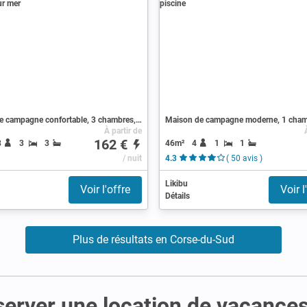
Maison de campagne confortable, 3 chambres, avec vue sur mer
À partir de
162 €
46m²
4
1
1
8
3
3
/ nuit
4.3
( 50 avis )
Likibu
Voir l'offre
Voir l
Détails
Plus de résultats en Corse-du-Sud
server une location de vacance