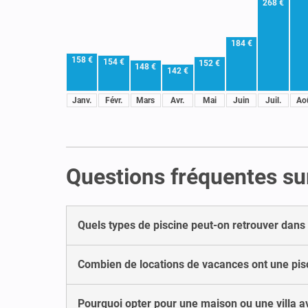
268 €
184 €
158 €
154 €
152 €
148 €
142 €
Janv.
Févr.
Mars
Avr.
Mai
Juin
Juil.
Ao
Questions fréquentes sur
Quels types de piscine peut-on retrouver dans
Combien de locations de vacances ont une pis
Pourquoi opter pour une maison ou une villa a