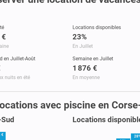
té
Locations disponibles
 €
23%
aine
En Juillet
 en Juillet-Août
Semaine en Juillet
€
1 876 €
x nuits en été
En moyenne
s locations avec piscine en Cors
u-Sud
Locations disponibl
 €
28