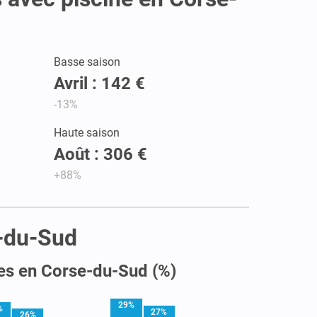
Basse saison
Avril : 142 €
-13%
Haute saison
Août : 306 €
+88%
e-du-Sud
es en Corse-du-Sud (%)
29%
%
27%
26%