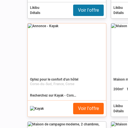
Likibu
Likibu
Voir l'offre
Détails
Détails
Annonce
Optez pour le confort d'un hôtel
Maison m
Corse-du-Sud, France, Corse
200m²
Recherchez sur Kayak - Corse-du-Sud
Likibu
Voir l'offre
Détails