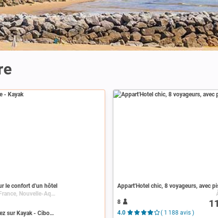
re
r le confort d'un hôtel
Appart'Hotel chic, 8 voyageurs, avec pi
Ciboure, France, Nouvelle-Aquitaine, Aquitaine, Pyrénées-Atlantiques
1
8
Recherchez sur Kayak - Ciboure
4.0
( 1 188 avis )