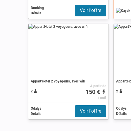
Booking
Voir l'offre
Détails
Appart'Hotel 2 voyageurs, avec wifi
Appart'Ho
À partir de
150 €
2
2
/ nuit
Odalys
Odalys
Voir l'offre
Détails
Détails