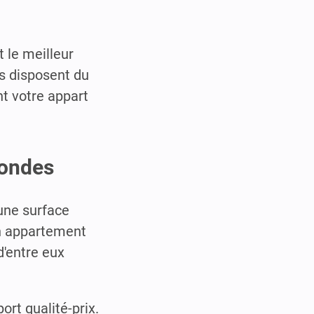
t le meilleur
ls disposent du
nt votre appart
mondes
 une surface
un appartement
d'entre eux
ort qualité-prix.