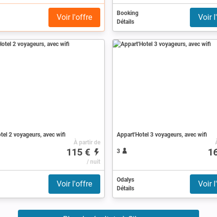
Booking
Voir l'offre
Voir l
Détails
tel 2 voyageurs, avec wifi
Appart'Hotel 3 voyageurs, avec wifi
À partir de
115 €
1
3
/ nuit
Odalys
Voir l'offre
Voir l
Détails