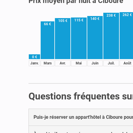
Prix moyen par nuit à Ciboure
262 €
238 €
140 €
115 €
105 €
66 €
0 €
Janv.
Mars
Avr.
Mai
Juin
Juil.
Août
Questions fréquentes sur
Puis-je réserver un appart'hôtel à Ciboure pou