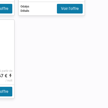
Odalys
'offre
Voir l'offre
Détails
À partir de
67 €
/ nuit
'offre