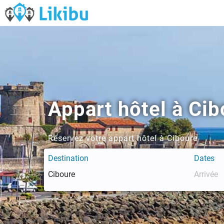
Appart hôtel à Cib
Réservez votre appart hôtel à Ciboure
Destination
Dates