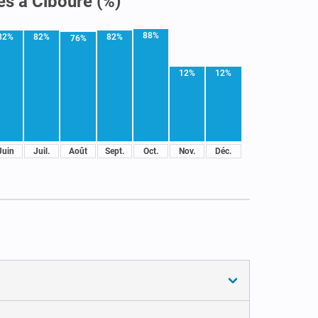
es à Ciboure (%)
88%
82%
82%
82%
76%
12%
12%
Juin
Juil.
Août
Sept.
Oct.
Nov.
Déc.