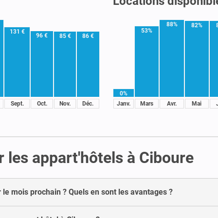
Locations disponibl
88%
82%
53%
131 €
96 €
85 €
86 €
0%
Sept.
Oct.
Nov.
Déc.
Janv.
Mars
Avr.
Mai
 les appart'hôtels à Ciboure
r le mois prochain ? Quels en sont les avantages ?