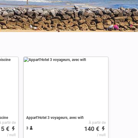
scine
Appart'Hotel 3 voyageurs, avec wifi
À partir de
À partir de
15 €
140 €
3
/ nuit
/ nuit