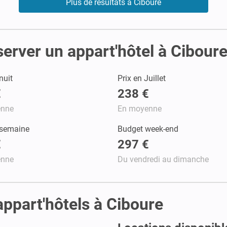
Plus de résultats à Ciboure
server un appart'hôtel à Cibour
nuit
Prix en Juillet
€
238 €
enne
En moyenne
 semaine
Budget week-end
€
297 €
enne
Du vendredi au dimanche
 appart'hôtels à Ciboure