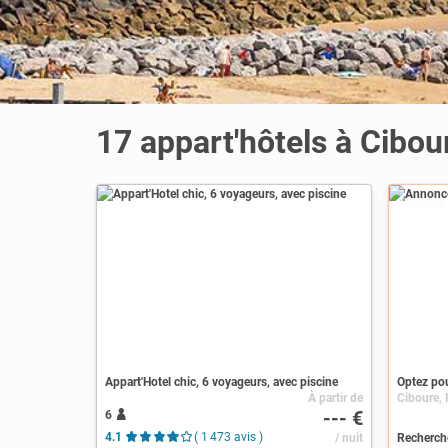
17 appart'hôtels à Cibou
Annonce
Appart'Hotel chic, 6 voyageurs, avec piscine
Optez pou
À partir de
--- €
6
4.1
( 1 473 avis )
/ nuit