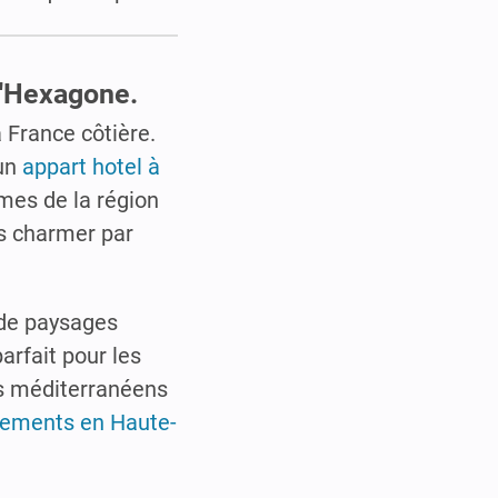
 l'Hexagone.
a France côtière.
 un
appart hotel à
mes de la région
us charmer par
 de paysages
arfait pour les
es méditerranéens
tements en Haute-