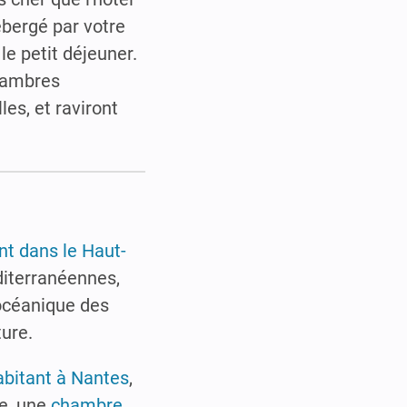
ébergé par votre
e petit déjeuner.
chambres
es, et raviront
nt dans le Haut-
diterranéennes,
 océanique des
ure.
abitant à Nantes
,
le, une
chambre