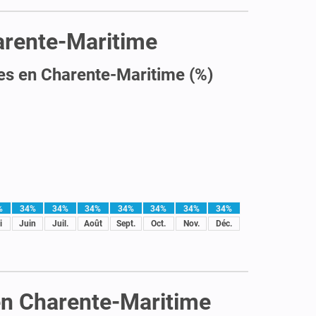
harente-Maritime
es en Charente-Maritime (%)
%
34%
34%
34%
34%
34%
34%
34%
i
Juin
Juil.
Août
Sept.
Oct.
Nov.
Déc.
 en Charente-Maritime