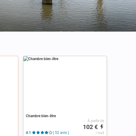
Chambre bien-être
À partir de
102 €
4.1
( 52 avis )
/ nuit