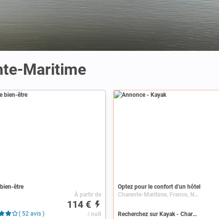
te-Maritime
Annonce
bien-être
Optez pour le confort d'un hôtel
À partir de
Charente-Maritime, France, Nouvelle-Aquitaine, Poitou-Charentes
114 €
( 52 avis )
/ nuit
Recherchez sur Kayak - Charente-Maritime