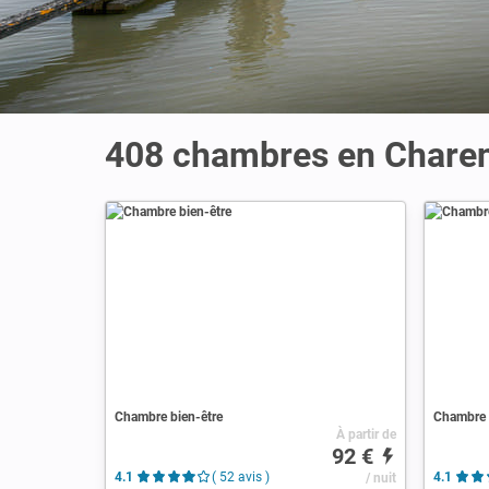
408 chambres en Charen
Chambre bien-être
Chambre 
À partir de
92 €
4.1
( 52 avis )
/ nuit
4.1