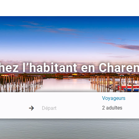
hez l’habitant en Chare
Charente-Maritime
Voyageurs
2 adultes