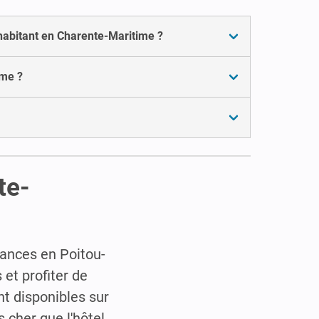
’habitant en Charente-Maritime ?
ime ?
te-
ances en Poitou-
 et profiter de
t disponibles sur
 cher que l'hôtel