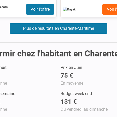
s.com
Voir l'offre
Voir l
Plus de résultats en Charente-Maritime
rmir chez l'habitant en Charen
nuit
Prix en Juin
75 €
enne
En moyenne
 semaine
Budget week-end
€
131 €
enne
Du vendredi au dimanche