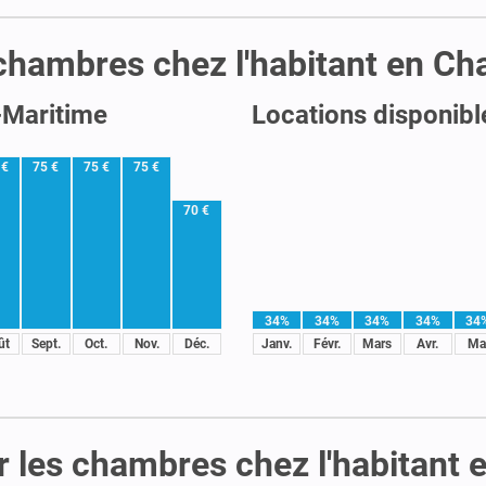
s chambres chez l'habitant en C
-Maritime
Locations disponibl
 €
75 €
75 €
75 €
70 €
34%
34%
34%
34%
34
ût
Sept.
Oct.
Nov.
Déc.
Janv.
Févr.
Mars
Avr.
Ma
r les chambres chez l'habitant