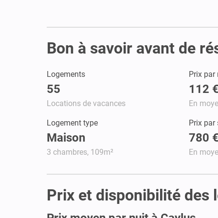
Bon à savoir avant de ré
Logements
Prix par 
55
112 
Locations de vacances
En moy
Logement type
Prix par
Maison
780 
3 chambres, 109m²
En moy
Prix et disponibilité des
Prix moyen par nuit à Caylus