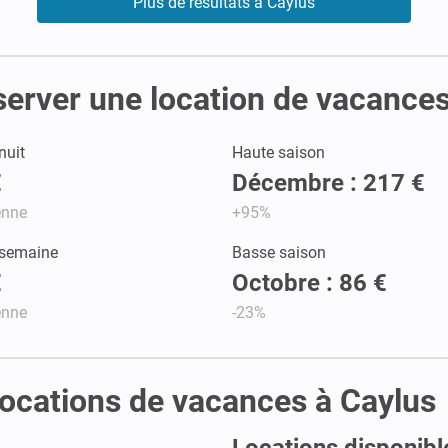
Plus de résultats à Caylus
server une location de vacance
nuit
Haute saison
€
Décembre : 217 €
enne
+95%
 semaine
Basse saison
€
Octobre : 86 €
enne
-23%
 locations de vacances à Caylus
Locations disponibl