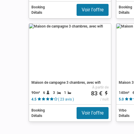
Booking
Booking
Voir l'offre
Détails
Détails
Maison de campagne 3 chambres, avec wifi
Maison 3
À partir de
83 €
90m²
6
3
1
140m²
4.5
( 23 avis )
/ nuit
5.0
Booking
Vrbo
Voir l'offre
Détails
Détails