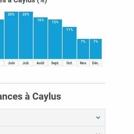
20%
20%
16%
%
15%
11%
7%
7%
Juin
Juil.
Août
Sept.
Oct.
Nov.
Déc.
cances à Caylus