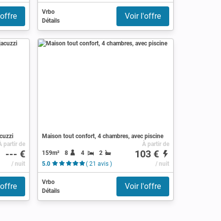
Vrbo
'offre
Voir l'offre
Détails
cuzzi
Maison tout confort, 4 chambres, avec piscine
À partir de
À partir de
--- €
103 €
159m²
8
4
2
/ nuit
5.0
( 21 avis )
/ nuit
Vrbo
'offre
Voir l'offre
Détails