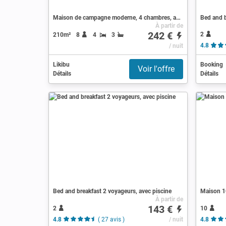
Maison de campagne moderne, 4 chambres, avec piscine
Bed and b
À partir de
242 €
2
210m²
8
4
3
/ nuit
4.8
Likibu
Booking
Voir l'offre
Détails
Détails
Bed and breakfast 2 voyageurs, avec piscine
Maison 10
À partir de
143 €
2
10
4.8
( 27 avis )
/ nuit
4.8