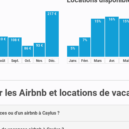
217 €
16%
15%
15
10 €
108 €
7%
93 €
86 €
5%
oût
Sept.
Oct.
Nov.
Déc.
Janv.
Févr.
Mars
Avr.
Mai
 les Airbnb et locations de va
ces ou d'un airbnb à Caylus ?