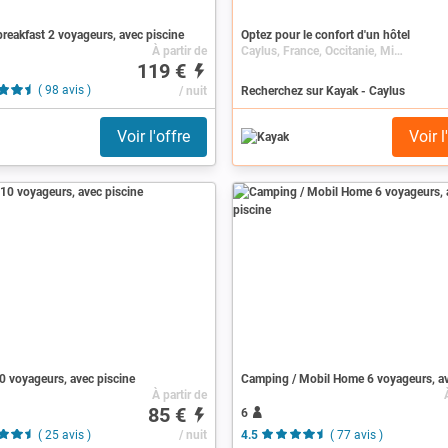
reakfast 2 voyageurs, avec piscine
Optez pour le confort d'un hôtel
À partir de
Caylus, France, Occitanie, Midi-Pyrénées, Tarn-et-Garonne
119 €
( 98 avis )
/ nuit
Recherchez sur Kayak - Caylus
Voir l'offre
Voir l
 voyageurs, avec piscine
À partir de
85 €
6
( 25 avis )
/ nuit
4.5
( 77 avis )