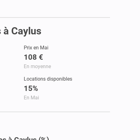
s à Caylus
Prix en Mai
108 €
En moyenne
Locations disponibles
15%
En Mai
es à Caylus (%)