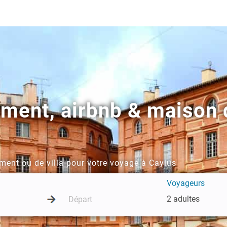
ement, airbnb & maison 
ment ou de villa pour votre voyage à Caylus
Voyageurs
2 adultes