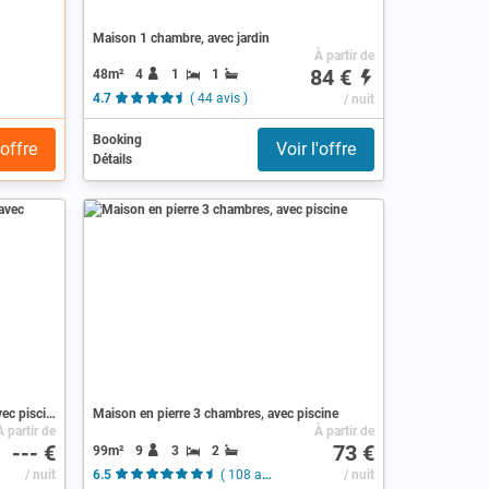
Maison 1 chambre, avec jardin
À partir de
84 €
48m²
4
1
1
4.7
( 44 avis )
/ nuit
Booking
'offre
Voir l'offre
Détails
Camping / Mobil Home 6 voyageurs, avec piscine
Maison en pierre 3 chambres, avec piscine
À partir de
À partir de
--- €
73 €
99m²
9
3
2
/ nuit
6.5
( 108 avis )
/ nuit