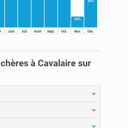
36%
26%
i
Juin
Juil.
Août
Sept.
Oct.
Nov.
Déc.
chères à Cavalaire sur