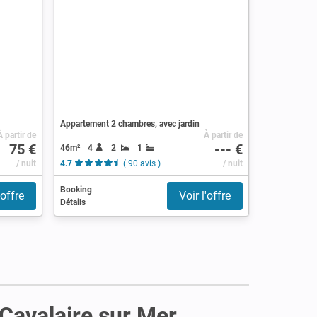
Appartement 2 chambres, avec jardin
À partir de
À partir de
75 €
--- €
46m²
4
2
1
/ nuit
4.7
( 90 avis )
/ nuit
Booking
'offre
Voir l'offre
Détails
 Cavalaire sur Mer