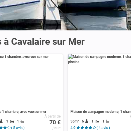
 à Cavalaire sur Mer
 1 chambre, avec vue sur mer
À partir de
70 €
1
1
36m²
6
1
1
( 5 avis )
/ nuit
4.0
( 4 avis )