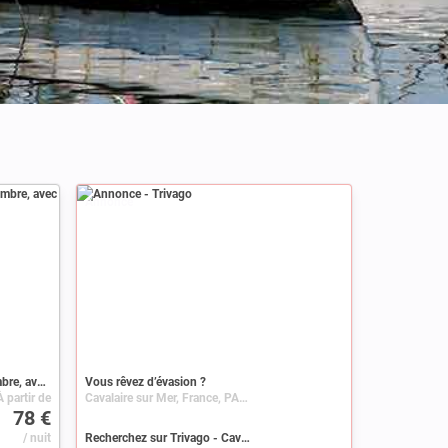
Annonce
Maison de campagne moderne, 1 chambre, avec piscine
Vous rêvez d’évasion ?
À partir de
Cavalaire sur Mer, France, PACA, Var
78 €
/ nuit
Recherchez sur Trivago - Cavalaire sur Mer