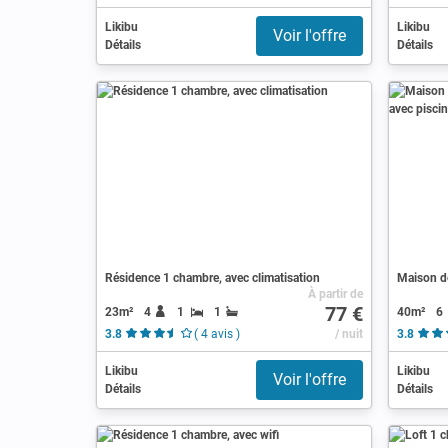
Likibu
Likibu
Voir l'offre
Détails
Détails
Résidence 1 chambre, avec climatisation
À partir de
77 €
23m²
4
1
1
40m²
6
3.8
( 4 avis )
/ nuit
3.8
Likibu
Likibu
Voir l'offre
Détails
Détails