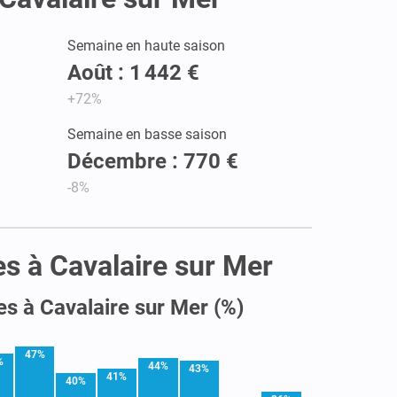
Semaine en haute saison
Août : 1 442 €
+72%
Semaine en basse saison
Décembre : 770 €
-8%
es à Cavalaire sur Mer
es à Cavalaire sur Mer (%)
47%
%
44%
43%
41%
40%