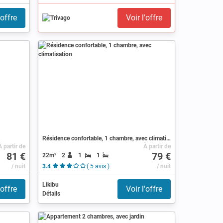
'offre
Voir l'offre
Résidence confortable, 1 chambre, avec climatisation
À partir de
À partir de
81 €
79 €
22m²
2
1
1
/ nuit
3.4
( 5 avis )
/ nuit
Likibu
'offre
Voir l'offre
Détails