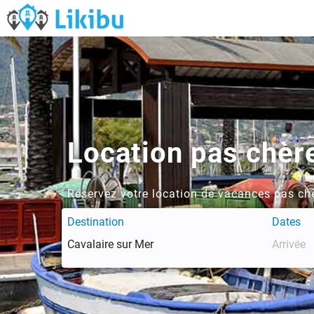
Location pas chèr
Réservez votre location de vacances pas chè
Destination
Dates