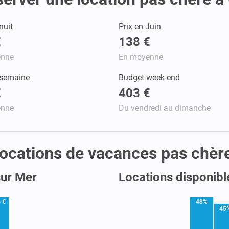
nuit
Prix en Juin
€
138 €
enne
En moyenne
 semaine
Budget week-end
€
403 €
enne
Du vendredi au dimanche
s locations de vacances pas chèr
sur Mer
Locations disponibl
 €
48%
45