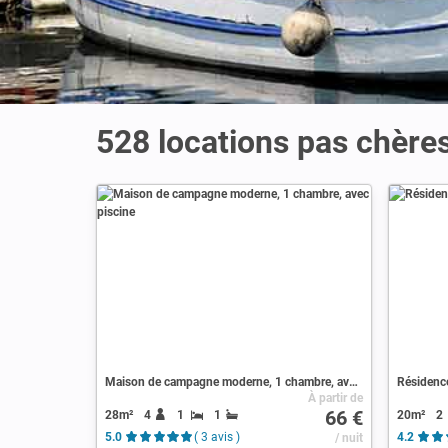
528 locations pas chères
Maison de campagne moderne, 1 chambre, avec piscine
Résidence
À partir de
66 €
28m²
4
1
1
20m²
2
5.0
( 3 avis )
/ nuit
4.2