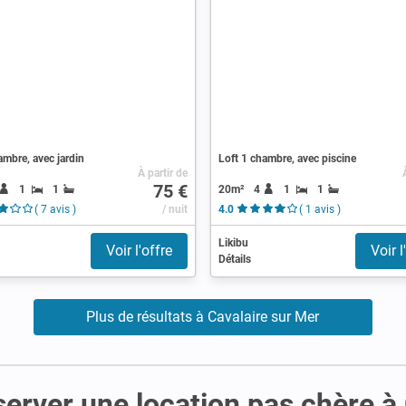
ambre, avec jardin
Loft 1 chambre, avec piscine
À partir de
75 €
1
1
20m²
4
1
1
( 7 avis )
/ nuit
4.0
( 1 avis )
Likibu
Voir l'offre
Voir l
Détails
Plus de résultats à Cavalaire sur Mer
server une location pas chère à