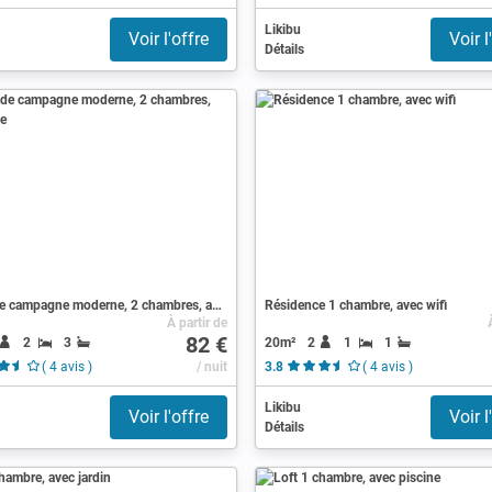
Likibu
Voir l'offre
Voir l
Détails
Maison de campagne moderne, 2 chambres, avec piscine
Résidence 1 chambre, avec wifi
À partir de
82 €
2
3
20m²
2
1
1
( 4 avis )
/ nuit
3.8
( 4 avis )
Likibu
Voir l'offre
Voir l
Détails