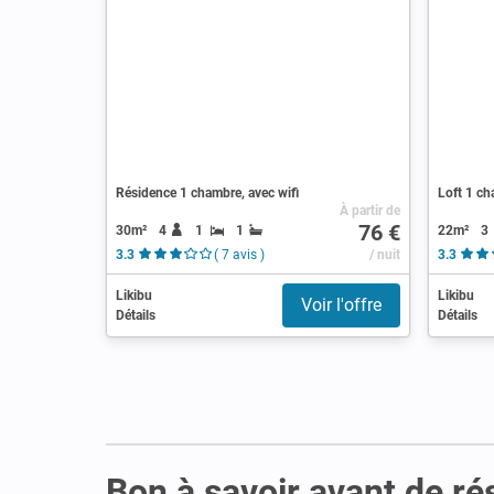
Résidence 1 chambre, avec wifi
Loft 1 ch
À partir de
76 €
30m²
4
1
1
22m²
3
3.3
( 7 avis )
/ nuit
3.3
Likibu
Likibu
Voir l'offre
Détails
Détails
Bon à savoir avant de ré