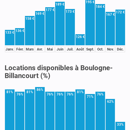
195 €
189 €
184 €
177 €
173 €
172 €
169 €
167 €
158 €
136 €
133 €
126 €
Janv.
Févr.
Mars
Avr.
Mai
Juin
Juil.
Août
Sept.
Oct.
Nov.
Déc.
Locations disponibles à Boulogne-
Billancourt (%)
86%
81%
81%
81%
76%
76%
76%
76%
76%
71%
62%
33%