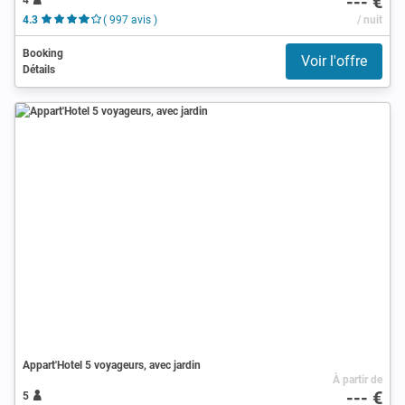
--- €
4.3
( 997 avis )
/ nuit
Booking
Voir l'offre
Détails
Appart'Hotel 5 voyageurs, avec jardin
À partir de
--- €
5