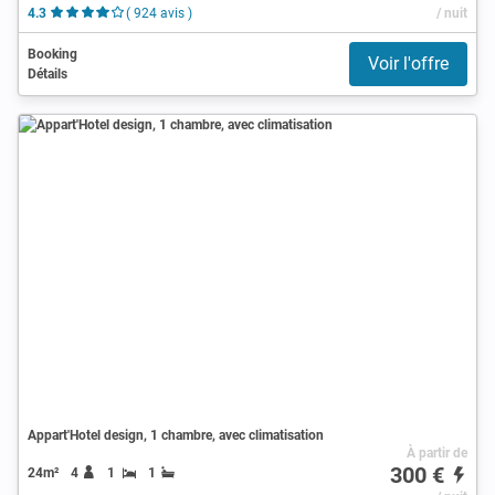
4.3
( 924 avis )
/ nuit
Booking
Voir l'offre
Détails
Appart'Hotel design, 1 chambre, avec climatisation
À partir de
300 €
24m²
4
1
1