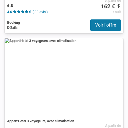
À partir de
162 €
6
4.6
( 38 avis )
/ nuit
Booking
Voir l'offre
Détails
Appart'Hotel 3 voyageurs, avec climatisation
À partir de