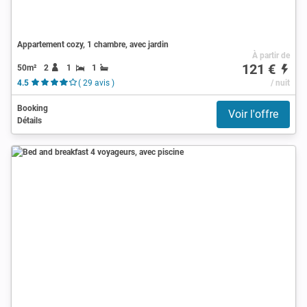
Appartement cozy, 1 chambre, avec jardin
À partir de
121 €
50m²
2
1
1
4.5
( 29 avis )
/ nuit
Booking
Voir l'offre
Détails