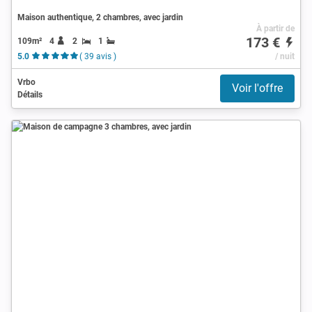
Maison authentique, 2 chambres, avec jardin
À partir de
173 €
109m²
4
2
1
5.0
( 39 avis )
/ nuit
Vrbo
Voir l'offre
Détails