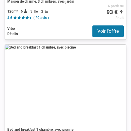
Maison de charme, 3 chambres, avec jardin
À partir de
93 €
120m²
6
3
2
4.6
( 29 avis )
/ nuit
Vrbo
Voir l'offre
Détails
Bed and breakfast 1 chambre, avec piscine