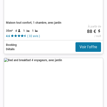
Maison tout confort, 1 chambre, avec jardin
À partir de
88 €
35m²
4
1
1
4.6
( 32 avis )
/ nuit
Booking
Voir l'offre
Détails