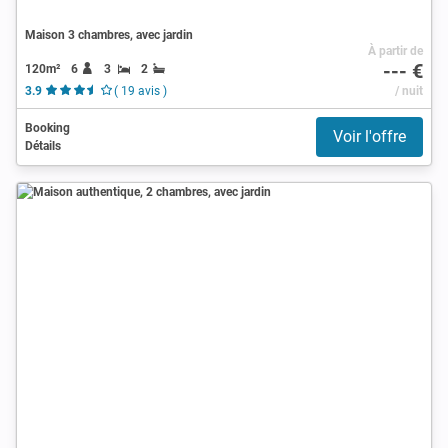
Maison 3 chambres, avec jardin
À partir de
--- €
120m²
6
3
2
3.9
( 19 avis )
/ nuit
Booking
Voir l'offre
Détails